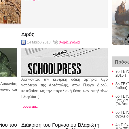
4
e-e
Διρός
14 Μαΐου 2013
Χωρίς Σχόλια
Πρόσφ
7ο ΤΕΥ
2015 )
Αφήνοντας την κεντρική οδική αρτηρία λίγο
 Λακωνίας
8ο ΤΕΥΧ
νοτιότερα της Αρεόπολης, στον Πύργο Διρού,
άρθρα) 
νωνας και
κατεβαίνει ως την παραλιακή θέση των σπηλαίων
6ο ΤΕΥΧ
Γλυφάδα (
μας για
(04 Δεκ
συνέχεια..
5ο ΤΕΥ
σχολείο
ίου του
Διάκριση του Γυμνασίου Βλαχιώτη
4ο Τεύ
Μάι 201