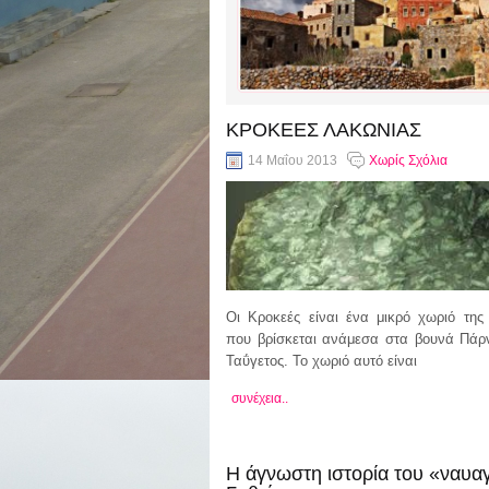
ΚΡΟΚΕΕΣ ΛΑΚΩΝΙΑΣ
14 Μαΐου 2013
Χωρίς Σχόλια
Οι Κροκεές είναι ένα μικρό χωριό της
που βρίσκεται ανάμεσα στα βουνά Πάρ
Ταΰγετος. Το χωριό αυτό είναι
συνέχεια..
Η άγνωστη ιστορία του «ναυαγ