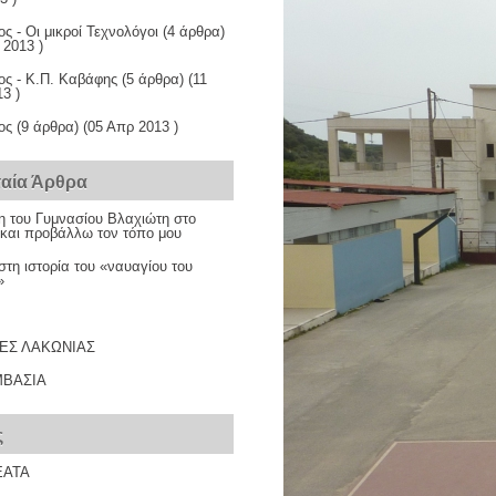
ος - Οι μικροί Τεχνολόγοι
(4 άρθρα)
 2013 )
ος - Κ.Π. Καβάφης
(5 άρθρα) (11
3 )
ος
(9 άρθρα) (05 Απρ 2013 )
ταία Άρθρα
η του Γυμνασίου Βλαχιώτη στο
και προβάλλω τον τόπο μου
τη ιστορία του «ναυαγίου του
»
ΕΣ ΛΑΚΩΝΙΑΣ
ΒΑΣΙΑ
ς
ΕΑΤΑ