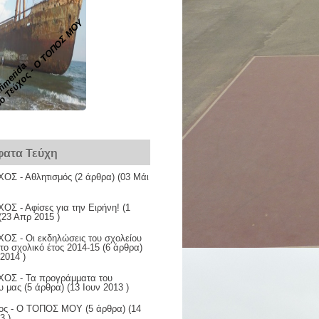
ο Τεύχος - Ο ΤΟΠΟΣ ΜΟΥ
fimerida
ατα Τεύχη
ΧΟΣ - Αθλητισμός
(2 άρθρα) (03 Μάι
ΟΣ - Αφίσες για την Ειρήνη!
(1
(23 Απρ 2015 )
ΟΣ - Οι εκδηλώσεις του σχολείου
 το σχολικό έτος 2014-15
(6 άρθρα)
 2014 )
ΧΟΣ - Τα προγράμματα του
υ μας
(5 άρθρα) (13 Ιουν 2013 )
χος - Ο ΤΟΠΟΣ ΜΟΥ
(5 άρθρα) (14
3 )