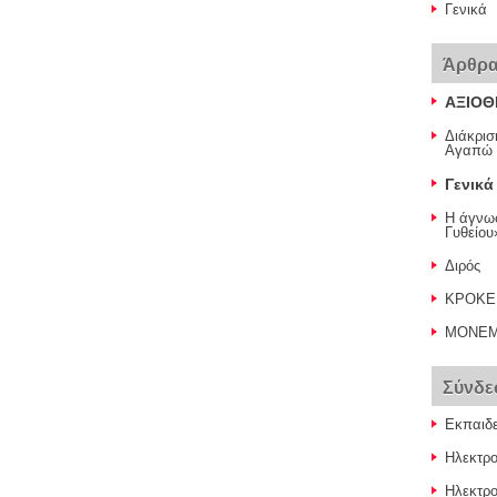
Γενικά
Άρθρα
ΑΞΙΟΘ
Διάκρισ
Αγαπώ 
Γενικά
Η άγνωσ
Γυθείου
Διρός
ΚΡΟΚΕ
ΜΟΝΕΜ
Σύνδε
Εκπαιδε
Ηλεκτρο
Ηλεκτρο