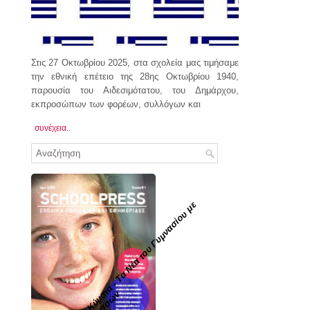
Στις 27 Οκτωβρίου 2025, στα σχολεία μας τιμήσαμε
την εθνική επέτειο της 28ης Οκτωβρίου 1940,
παρουσία του Αιδεσιμότατου, του Δημάρχου,
εκπροσώπων των φορέων, συλλόγων και
συνέχεια..
Σ
χ
ο
λ
ι
κ
ά
Κ
ύ
μ
τ
α
-
Τ
α
Ν
έ
α
τ
ο
υ
Γ
υ
μ
ν
α
σ
ί
ο
υ
μ
ε
Λ
.
Τ
.
Ο
ι
ν
ο
υ
σ
σ
ώ