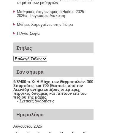
τα μάτια των μαθητριών
Μαθητικός διαγωνισμός: «Haïkus 2025-
2026»: Παγκόσμια Διάκριση
Μνήμες Χαραγμένες στην Πέτρα
Η Αγιά Σοφιά
Στήλες
Σαν σήμερα
9/8/480 π.Χ:
Η Μάχη των Θερμοπυλών. 300
Σπαρτιάτες και 700 Θεσπιείς υπό τον
Λεωνίδα αντιμετωπίζουν υπέρτερες
περσικές δυνάμεις και πίπτουν επί του
πεδίου της μάχης.
-
Σχετικές αναρτήσεις
Ημερολόγιο
Αυγούστου 2026