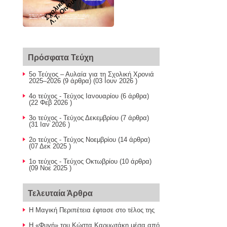
α
ν
Πρόσφατα Τεύχη
5ο Τεύχος – Αυλαία για τη Σχολική Χρονιά
2025–2026
(9 άρθρα) (03 Ιουν 2026 )
4ο τεύχος - Τεύχος Ιανουαρίου
(6 άρθρα)
(22 Φεβ 2026 )
3ο τεύχος - Τεύχος Δεκεμβρίου
(7 άρθρα)
(31 Ιαν 2026 )
2ο τεύχος - Τεύχος Νοεμβρίου
(14 άρθρα)
(07 Δεκ 2025 )
1ο τεύχος - Τεύχος Οκτωβρίου
(10 άρθρα)
(09 Νοε 2025 )
Τελευταία Άρθρα
Η Μαγική Περιπέτεια έφτασε στο τέλος της
Η «Φυγή» του Κώστα Καρυωτάκη μέσα από