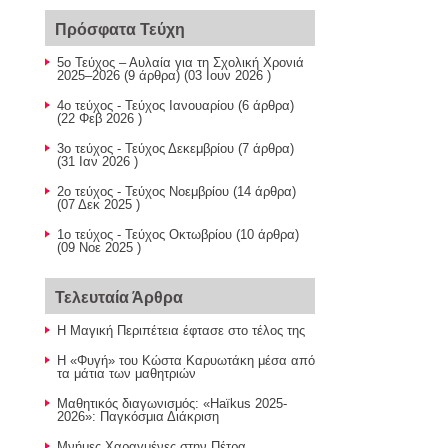
Πρόσφατα Τεύχη
5ο Τεύχος – Αυλαία για τη Σχολική Χρονιά
2025–2026
(9 άρθρα) (03 Ιουν 2026 )
4ο τεύχος - Τεύχος Ιανουαρίου
(6 άρθρα)
(22 Φεβ 2026 )
3ο τεύχος - Τεύχος Δεκεμβρίου
(7 άρθρα)
(31 Ιαν 2026 )
2ο τεύχος - Τεύχος Νοεμβρίου
(14 άρθρα)
(07 Δεκ 2025 )
1ο τεύχος - Τεύχος Οκτωβρίου
(10 άρθρα)
(09 Νοε 2025 )
Τελευταία Άρθρα
Η Μαγική Περιπέτεια έφτασε στο τέλος της
Η «Φυγή» του Κώστα Καρυωτάκη μέσα από
τα μάτια των μαθητριών
Μαθητικός διαγωνισμός: «Haïkus 2025-
2026»: Παγκόσμια Διάκριση
Μνήμες Χαραγμένες στην Πέτρα