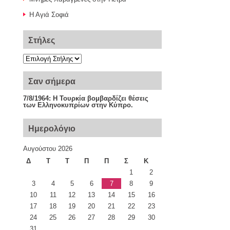
Η Αγιά Σοφιά
Στήλες
Σαν σήμερα
7/8/1964: Η Τουρκία βομβαρδίζει θέσεις
των Ελληνοκυπρίων στην Κύπρο.
Ημερολόγιο
Αυγούστου 2026
Δ
Τ
Τ
Π
Π
Σ
Κ
1
2
3
4
5
6
7
8
9
10
11
12
13
14
15
16
17
18
19
20
21
22
23
24
25
26
27
28
29
30
31