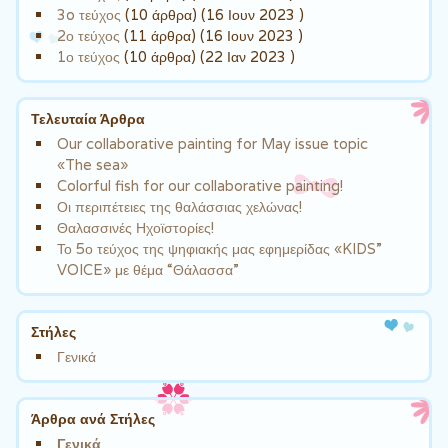
3o τεύχος
(10 άρθρα) (16 Ιουν 2023 )
2ο τεύχος
(11 άρθρα) (16 Ιουν 2023 )
1ο τεύχος
(10 άρθρα) (22 Ιαν 2023 )
Τελευταία Άρθρα
Our collaborative painting for May issue topic
«The sea»
Colorful fish for our collaborative painting!
Οι περιπέτειες της θαλάσσιας χελώνας!
Θαλασσινές Ηχοϊστορίες!
Το 5ο τεύχος της ψηφιακής μας εφημερίδας «KIDS”
VOICE» με θέμα “Θάλασσα”
Στήλες
Γενικά
Άρθρα ανά Στήλες
Γενικά