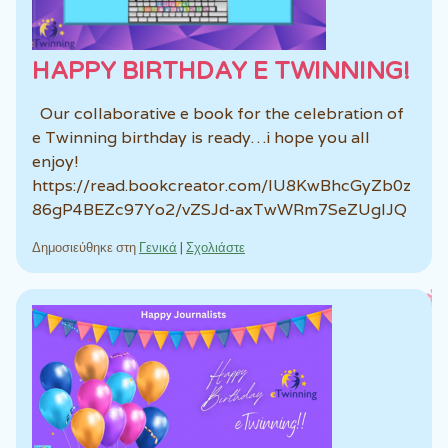
HAPPY BIRTHDAY E TWINNING!
Our collaborative e book for the celebration of
e Twinning birthday is ready…i hope you all
enjoy!
https://read.bookcreator.com/lU8KwBhcGyZb0z
86gP4BEZc97Yo2/vZSJd-axTwWRm7SeZUgIJQ
Δημοσιεύθηκε στη
Γενικά
|
Σχολιάστε