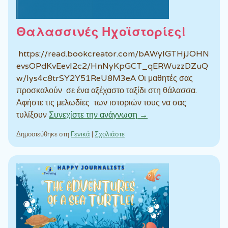
Θαλασσινές Ηχοϊστορίες!
https://read.bookcreator.com/bAWylGTHjJOHN
evsOPdKvEevl2c2/HnNyKpGCT_qERWuzzDZuQ
w/Iys4c8trSY2Y51ReU8M3eA Οι μαθητές σας
προσκαλούν σε ένα αξέχαστο ταξίδι στη θάλασσα.
Αφήστε τις μελωδίες των ιστοριών τους να σας
τυλίξουν
Συνεχίστε την ανάγνωση →
Δημοσιεύθηκε στη
Γενικά
|
Σχολιάστε