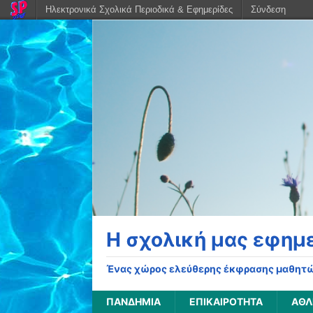
Ηλεκτρονικά Σχολικά Περιοδικά & Εφημερίδες
Σύνδεση
Η σχολική μας εφημ
Ένας χώρος ελεύθερης έκφρασης μαθητώ
ΠΑΝΔΗΜΊΑ
ΕΠΙΚΑΙΡΌΤΗΤΑ
ΑΘΛ