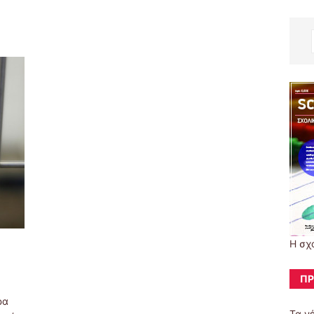
Η σχ
ΠΡ
ρα
Τα ν