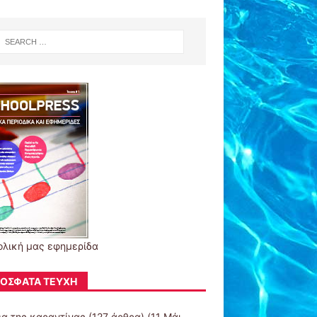
ολική μας εφημερίδα
ΌΣΦΑΤΑ ΤΕΎΧΗ
έα της καραντίνας
(127 άρθρα) (11 Μάι