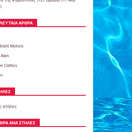
)
ΛΕΥΤΑΊΑ ΆΡΘΡΑ
bishi Motors
 Alen
n Celtics
an
ΉΛΕΣ
ς στήλες
ΘΡΑ ΑΝΆ ΣΤΉΛΕΣ