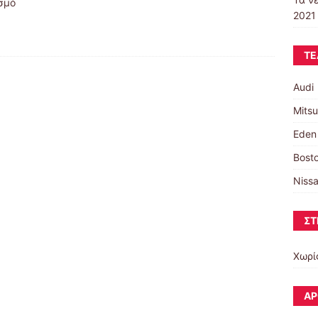
ισμό
2021 
ΤΕ
Audi
Mitsu
Eden
Bosto
Niss
ΣΤ
Χωρί
ΆΡ