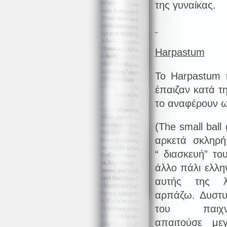
της γυναίκας.
Harpastum
Το Harpastum 
έπαιζαν κατά τ
το αναφέρουν ως
(The small ball
αρκετά σκληρή
“ διασκευή” το
άλλο πάλι ελλη
αυτής της λ
αρπάζω. Δυστυ
του παιχ
απαιτούσε με