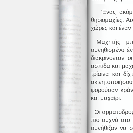
Ένας ακόμα α
θηριομαχίες. Α
χώρες και έναν
Μαχητής μπορ
συνηθισμένο έ
διακρίνονταν ο
ασπίδα και μαχα
τρίαινα και δ
ακινητοποιήσο
φορούσαν κράνο
και μαχαίρι.
Οι αρματοδρομί
πιο συχνά στο
συνήθιζαν να 