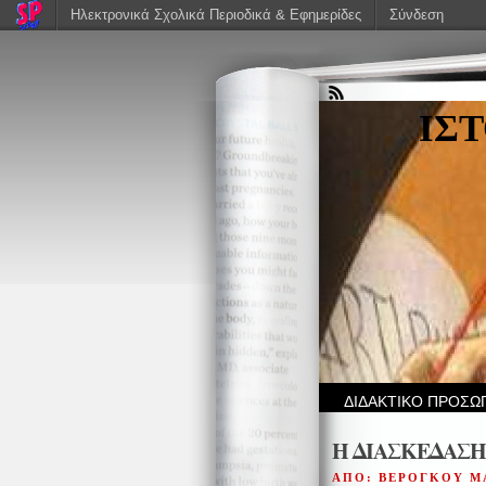
Ηλεκτρονικά Σχολικά Περιοδικά & Εφημερίδες
Σύνδεση
ΙΣ
ΔΙΔΑΚΤΙΚΟ ΠΡΟΣΩ
Η ΔΙΑΣΚΕΔΑΣΗ
ΑΠΟ: ΒΕΡΟΓΚΟΥ Μ