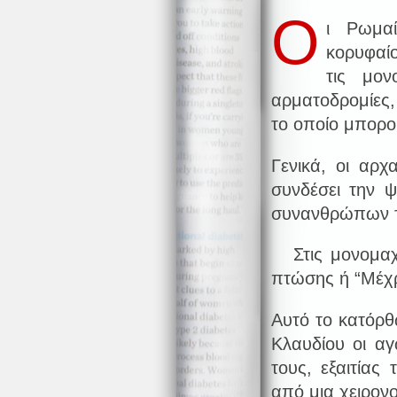
Ο
ι Ρωμα
κορυφαί
τις μον
αρματοδρομίες
το οποίο μπορού
Γενικά, οι αρχ
συνδέσει την 
συνανθρώπων τ
Στις μονομαχίε
πτώσης ή “Μέχρι
Αυτό το κατόρθ
Κλαυδίου οι α
τους, εξαιτίας
από μια χειρονο