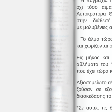
Η πυγμαχία ήτ
όχι τόσο αιμ
Αυτοκράτορα Θε
στην διάθεσ
με μολυβένιες α
Το άλμα τώρα 
και χωρίζονται 
Εις μήκος και
αθλήματα του “
που έχει τώρα κ
Αξιοσημείωτο εί
ζούσαν σε εξο
διασκέδασης το 
*Σε αυτές τις