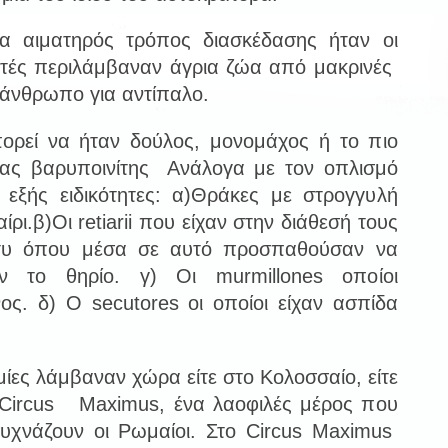
ιματηρός τρόπος διασκέδασης ήταν οι
υτές περιλάμβαναν άγρια ζώα από μακρινές
 άνθρωπο για αντίπαλο.
εί να ήταν δούλος, μονομάχος ή το πιο
νας βαρυποινίτης Ανάλογα με τον οπλισμό
ι εξής ειδικότητες: α)Θράκες με στρογγυλή
ίρι.β)Οι retiarii που είχαν στην διάθεσή τους
ίχτυ όπου μέσα σε αυτό προσπαθούσαν να
υν το θηρίο. γ) Οι murmillones οποίοι
ς. δ) Ο secutores οι οποίοι είχαν ασπίδα
ες λάμβαναν χώρα είτε στο Κολοσσαίο, είτε
 Circus Maximus, ένα λαοφιλές μέρος που
συχνάζουν οι Ρωμαίοι. Στο Circus Maximus