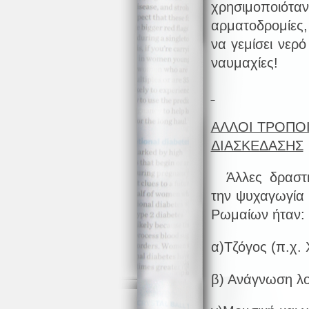
χρησιμοπ
αρματοδρομίες,
να γεμίσει νερ
ναυμαχίες!
ΑΛΛΟΙ ΤΡΟΠΟ
ΔΙΑΣΚΕΔΑΣΗΣ
Άλλες δραστηρ
την ψυχαγωγία
Ρωμαίων ήταν:
α)Τζόγος (π.χ.
β) Ανάγνωση λ