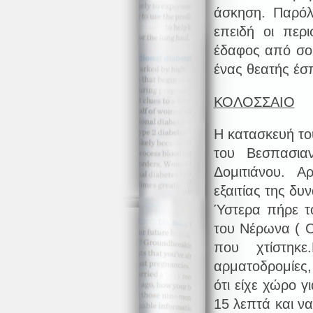
άσκηση. Παρόλ
επειδή οι περ
έδαφος από σοβ
ένας θεατής έσπ
ΚΟΛΟΣΣΑΙΟ
Η κατασκευή το
του Βεσπασια
Δομιτιάνου. 
εξαιτίας της δυ
Ύστερα πήρε τ
του Νέρωνα ( 
που χτίστηκε
αρματοδρομίες,
ότι είχε χώρο γ
15 λεπτά και να