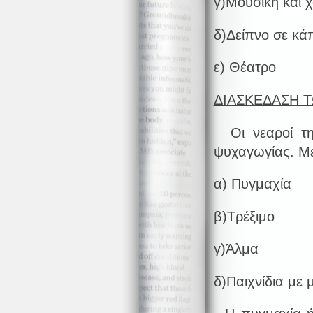
γ)Μουσική και χ
δ)Δείπνο σε κά
ε) Θέατρο
ΔΙΑΣΚΕΔΑΣΗ 
Οι νεαροί της
ψυχαγωγίας. Μερ
α) Πυγμαχία
β)Τρέξιμο
γ)Άλμα
δ)Παιχνίδια με 