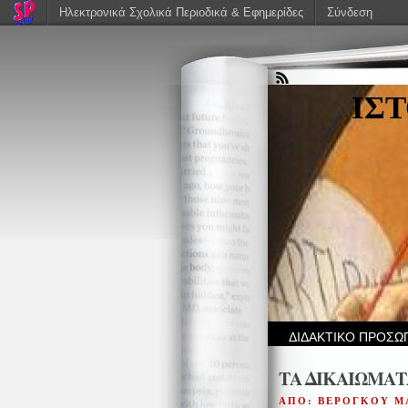
Ηλεκτρονικά Σχολικά Περιοδικά & Εφημερίδες
Σύνδεση
ΙΣ
ΔΙΔΑΚΤΙΚΟ ΠΡΟΣΩ
ΤΑ ΔΙΚΑΙΩΜΑΤ
ΑΠΟ: ΒΕΡΟΓΚΟΥ Μ