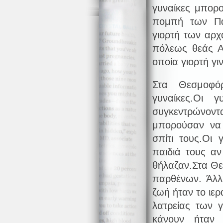
γυναίκες μπορ
πομπή των Πα
γιορτή των αρχ
πόλεως θεάς Α
οποία γιορτή γι
Στα Θεσμοφό
γυναίκες.Οι 
συγκεντρώνον
μπορούσαν να
σπίτι τους.Οι
παιδιά τους α
θήλαζαν.Στα Θε
παρθένων. Άλλ
ζωή ήταν το ιε
λατρείας των 
κάνουν ήταν 