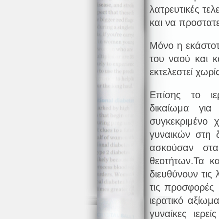
λατρευτικές τελ
και να προστατε
Μόνο η εκάστοτε
του ναού και 
εκτελεστεί χωρί
Επίσης το ιε
δικαίωμα για
συγκεκριμένο 
γυναικών στη 
ασκούσαν στα
θεοτήτων.Τα κ
διευθύνουν τις 
τις προσφορές 
ιερατικό αξίωμ
γυναίκες ιερε