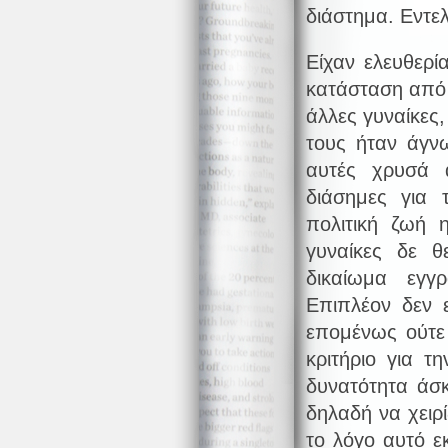
διάστημα. Εντελ
Είχαν ελευθερί
κατάσταση από τ
άλλες γυναίκες,
τους ήταν άγνω
αυτές χρυσά 
διάσημες για 
πολιτική ζωή 
γυναίκες δε θ
δικαίωμα εγγ
Επιπλέον δεν ε
επομένως ούτε
κριτήριο για τ
δυνατότητα άσκ
δηλαδή να χειρίζ
το λόγο αυτό 