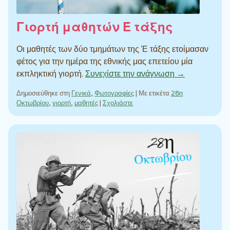
Γιορτή μαθητών Έ τάξης
Οι μαθητές των δύο τμημάτων της Έ τάξης ετοίμασαν
φέτος για την ημέρα της εθνικής μας επετείου μία
εκπληκτική γιορτή.
Συνεχίστε την ανάγνωση →
Δημοσιεύθηκε στη
Γενικά
,
Φωτογραφίες
|
Με ετικέτα
28η
Οκτωβρίου
,
γιορτή
,
μαθητές
|
Σχολιάστε