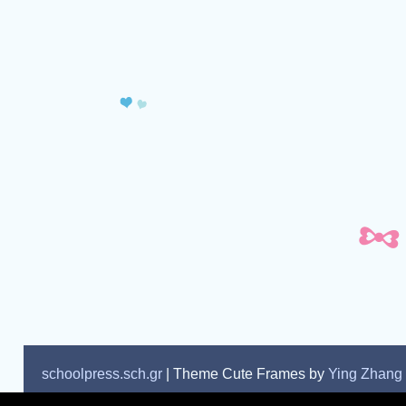
schoolpress.sch.gr
| Theme Cute Frames by
Ying Zhang