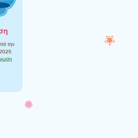
ση
από την
 2025
γνωση