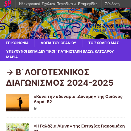
Ηλεκτρονικά Σχολικά Περιοδικά & Εφημερίδες
Σύνδεση
ΕΠΙΚΟΙΝΩΝΙΑ
ΛΌΓΙΑ ΤΟΥ ΘΡΑΝΊΟΥ
ΤΟ ΣΧΟΛΕΙΟ ΜΑΣ
ΥΠΕΎΘΥΝΟΙ ΕΚΠΑΙΔΕΥΤΙΚΟΊ : ΠΑΤΙΝΙΩΤΆΚΗ ΒΆΣΩ, ΚΑΤΣΑΡΟΎ
ΜΑΡΊΑ
-> Β΄ΛΟΓΟΤΕΧΝΙΚΟΣ
ΔΙΑΓΩΝΙΣΜΟΣ 2024-2025
«Κάνε την αδυναμία..Δύναμη» της Οριάνας
Λαμάι Β2
«Η Γαλάζια Λίμνη» της Ευτυχίας Γιακουμάκη