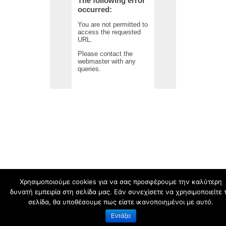
Χρησιμοποιούμε cookies για να σας προσφέρουμε την καλύτερη
δυνατή εμπειρία στη σελίδα μας. Εάν συνεχίσετε να χρησιμοποιείτε 
schoolpress.sch.gr
σελίδα, θα υποθέσουμε πως είστε ικανοποιημένοι με αυτό.
Εντάξει
Όροι Χρήσης schoolpress.sch.gr
|
Δήλωση προσβασιμότητας