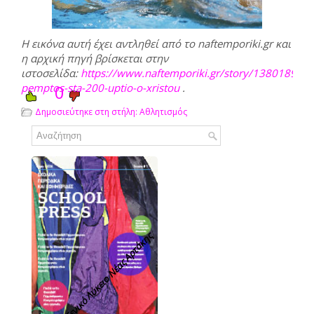
Η εικόνα αυτή έχει αντληθεί από το naftemporiki.gr και
η αρχική πηγή βρίσκεται στην
ιστοσελίδα:
https://www.naftemporiki.gr/story/1380189/ko
pemptos-sta-200-uptio-o-xristou
0
.
Δημοσιεύτηκε στη στήλη:
Αθλητισμός
Γενικό Λύκειο Νέας Αρτάκης