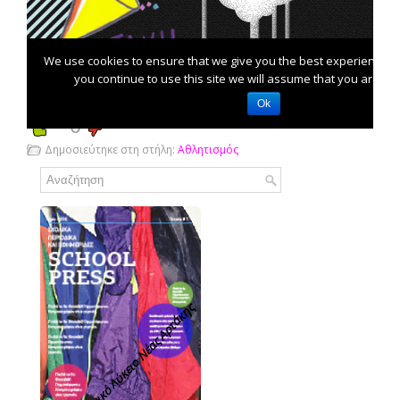
0
Δημοσιεύτηκε στη στήλη:
Αθλητισμός
Γενικό Λύκειο Νέας Αρτάκης