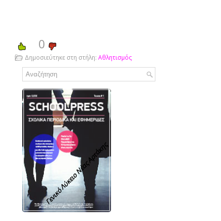
0
Δημοσιεύτηκε στη στήλη:
Αθλητισμός
Γενικό Λύκειο Νέας Αρτάκης