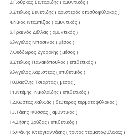
2.Γιούρκας Σεϊταρίδης ( αμυντικός )
3.Στέλιος Βενετίδης ( αριστερός οπισθοφύλακας )
4.Νίκος Νταμπίζας ( αμυντικός )
5.Τραϊνός Δέλλας ( αμυντικός )
6.Άγγελος Μπασινάς ( μέσος )
7.Θεόδωρος Ζγοράκης ( μέσος )
8.Στέλιος Γιανακόπουλος ( επιθετικός )
9.Άγγελος Χαριστέας ( επιθετικός )
10.Βασίλης Τσιάρτας ( μέσος )
11.Ντέμης Νικολαϊδης ( επιθετικός )
12.Κώστας Χαλκιάς ( δεύτερος τερματοφύλακας )
13.Τάκης Φύσσας ( αμυντικός )
14.Ζήσης Βρύζας ( επιθετικός )
15.Φάνης Κτεργιαννάκης ( τρίτος τερματοφύλακας )