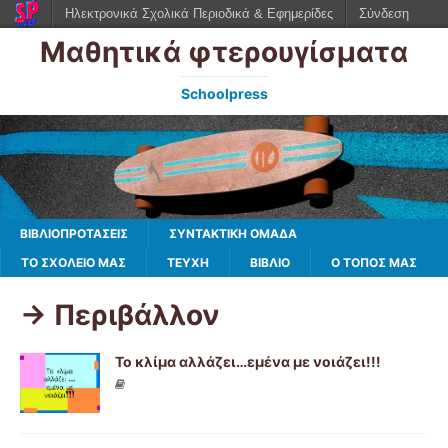
Ηλεκτρονικά Σχολικά Περιοδικά & Εφημερίδες
Σύνδεση
Μαθητικά φτερουγίσματα
Schoolpress
ΒΙΒΛΙΟΠΡΟΤΑΣΕΙΣ
ΣΥΝΤΑΚΤΙΚΗ ΟΜΑΔΑ
ΤΟ ΣΧΟΛΕΙΟ ΜΑΣ
ΤΕΥΧΗ
ΒΙΒΛΊΟ
Ο ΤΌΠΟΣ ΜΑΣ
-> Περιβάλλον
Το κλίμα αλλάζει…εμένα με νοιάζει!!!