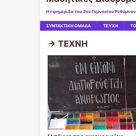
Η εφημερίδα του 2ου Γυμνασίου Ρεθύμνου
ΣΥΝΤΑΚΤΙΚΗ ΟΜΑΔΑ
ΤΕΥΧΗ
ΤΟ
-> ΤΕΧΝΗ