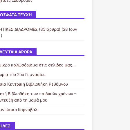
τικές Διαδρομές
ΌΣΦΑΤΑ ΤΕΎΧΗ
ΤΙΚΕΣ ΔΙΑΔΡΟΜΕΣ
(35 άρθρα) (28 Ιουν
 )
ΛΕΥΤΑΊΑ ΆΡΘΡΑ
μικρό καλωσόρισμα στις σελίδες μας…
τορία του 2ου Γυμνασίου
σια Κεντρική Βιβλιοθήκη Ρεθύμνου
νητή Βιβλιοθήκη των παιδικών χρόνων –
ντευξη από τη μαμά μου
μνιώτικο Καρναβάλι
ΉΛΕΣ