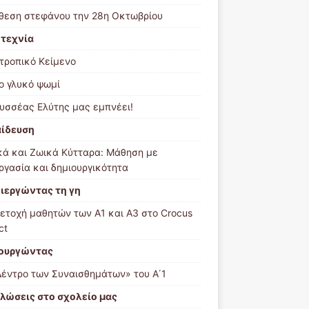
θεση στεφάνου την 28η Οκτωβρίου
τεχνία
τροπικό Κείμενο
ιο γλυκό ψωμί
υσσέας Ελύτης μας εμπνέει!
ίδευση
κά και Ζωικά Κύτταρα: Μάθηση με
ργασία και δημιουργικότητα
ιεργώντας τη γη
ετοχή μαθητών των Α1 και Α3 στο Crocus
ct
ουργώντας
Δέντρο των Συναισθημάτων» του Α΄1
λώσεις στο σχολείο μας