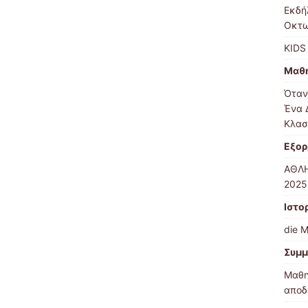
Εκδή
Οκτω
KIDS
Μαθ
Όταν
Ένα 
Κλασ
Εξορ
ΑΘΛΗ
2025
Ιστο
die 
Συμμ
Μαθη
αποδ