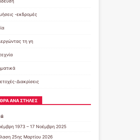
ίδευση
μήσεις -εκδρομές
ία
ιεργώντας τη γη
τεχνία
ματικά
ετοχές-Διακρίσεις
ΘΡΑ ΑΝΆ ΣΤΉΛΕΣ
κά
οέμβρη 1973 – 17 Νοέμβρη 2025
λαση 25ης Μαρτίου 2026