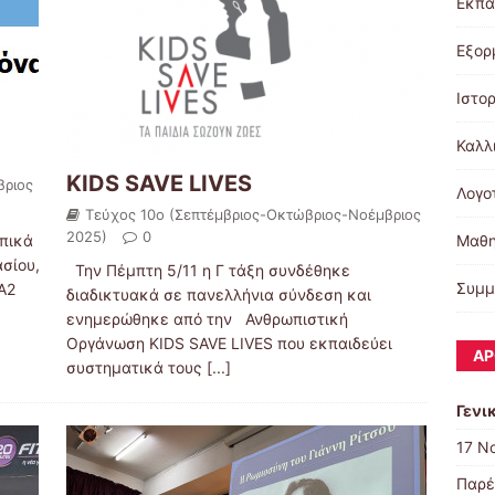
Εκπα
Εξορ
Ιστορ
Καλλ
KIDS SAVE LIVES
βριος
Λογο
Τεύχος 10ο (Σεπτέμβριος-Οκτώβριος-Νοέμβριος
2025)
0
Μαθη
οπικά
σίου,
Την Πέμπτη 5/11 η Γ τάξη συνδέθηκε
Συμμ
Α2
διαδικτυακά σε πανελλήνια σύνδεση και
ενημερώθηκε από την Ανθρωπιστική
Οργάνωση KIDS SAVE LIVES που εκπαιδεύει
ΆΡ
συστηματικά τους
[...]
Γενι
17 Ν
Παρέ