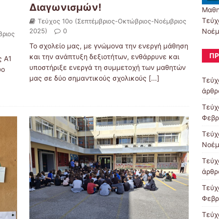
Διαγωνισμών!
Μαθη
Τεύχ
Τεύχος 10ο (Σεπτέμβριος-Οκτώβριος-Νοέμβριος
Νοέμ
2025)
0
βριος
Το σχολείο μας, με γνώμονα την ενεργή μάθηση
ΠΡ
και την ανάπτυξη δεξιοτήτων, ενθάρρυνε και
ς Α1
υποστήριξε ενεργά τη συμμετοχή των μαθητών
ύο
μας σε δύο σημαντικούς σχολικούς
[...]
Τεύχ
άρθρ
Τεύχ
Φεβρ
Τεύχ
Νοέμ
Τεύχ
άρθρ
Τεύχ
Φεβρ
Τεύχ