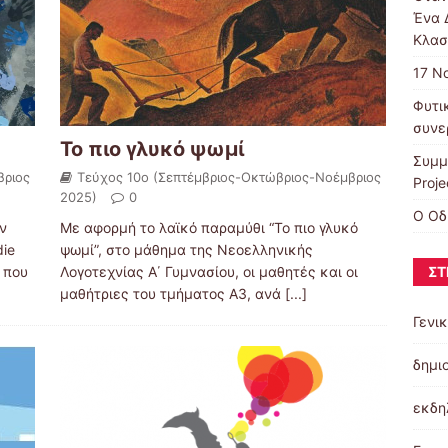
Ένα 
Κλασ
17 Ν
Φυτι
συνε
Το πιο γλυκό ψωμί
Συμμ
βριος
Τεύχος 10ο (Σεπτέμβριος-Οκτώβριος-Νοέμβριος
Proje
2025)
0
Ο Οδ
ν
Με αφορμή το λαϊκό παραμύθι “Το πιο γλυκό
die
ψωμί”, στο μάθημα της Νεοελληνικής
ΣΤ
 που
Λογοτεχνίας Α΄ Γυμνασίου, οι μαθητές και οι
μαθήτριες του τμήματος Α3, ανά
[...]
Γενι
δημι
εκδη