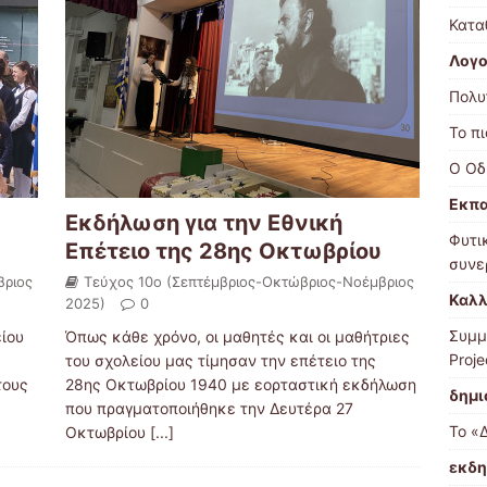
Κατα
Λογο
Πολυ
Το π
Ο Οδ
Εκπα
Εκδήλωση για την Εθνική
Φυτι
Επέτειο της 28ης Οκτωβρίου
συνε
βριος
Τεύχος 10ο (Σεπτέμβριος-Οκτώβριος-Νοέμβριος
Καλλ
2025)
0
Συμμ
είου
Όπως κάθε χρόνο, οι μαθητές και οι μαθήτριες
Proje
του σχολείου μας τίμησαν την επέτειο της
τους
28ης Οκτωβρίου 1940 με εορταστική εκδήλωση
δημι
που πραγματοποιήθηκε την Δευτέρα 27
Το «
Οκτωβρίου
[...]
εκδη