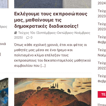
2024
Τεύχ
Εκλέγουμε τους εκπροσώπους
2023
μας, μαθαίνουμε τις
Τεύχ
δημοκρατικές διαδικασίες!
βριος
2023
Τεύχος 10ο (Σεπτέμβριος-Οκτώβριος-Νοέμβριος
Τεύχ
2025)
0
Φεβρ
ονιά
Όπως κάθε σχολική χρονιά, έτσι και φέτος οι
Τεύχ
μαθητές μας μέσα σε ένα ήρεμο και
]
Νοέμ
πολιτισμένο κλίμα επέλεξαν τους
εκπροσώπους του δεκαπενταμελούς μαθητικού
Τεύχ
συμβουλίου που
[...]
2022
Τεύχ
Φεβρ
ΤΕ
Όταν