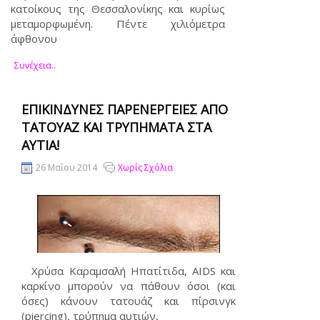
κατοίκους της Θεσσαλονίκης και κυρίως
μεταμορφωμένη. Πέντε χιλιόμετρα
άφθονου
Συνέχεια..
ΕΠΙΚΊΝΔΥΝΕΣ ΠΑΡΕΝΈΡΓΕΙΕΣ ΑΠΌ
ΤΑΤΟΥΆΖ ΚΑΙ ΤΡΥΠΉΜΑΤΑ ΣΤΑ
ΑΥΤΙΆ!
26 Μαΐου 2014
Χωρίς Σχόλια
Χρύσα Καραμσαλή Ηπατίτιδα, AIDS και
καρκίνο μπορούν να πάθουν όσοι (και
όσες) κάνουν τατουάζ και πίρσινγκ
(piercing), τρύπημα αυτιών,