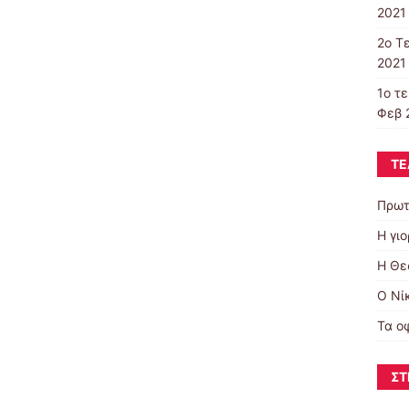
2021 
2o T
2021 
1ο τ
Φεβ 
ΤΕ
Πρωτ
Η γι
Η Θε
Ο Νί
Τα ο
ΣΤ