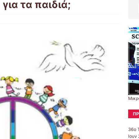
 για τα παιδιά;
Μικρ
ΠΡ
36ο 
Ιουν 