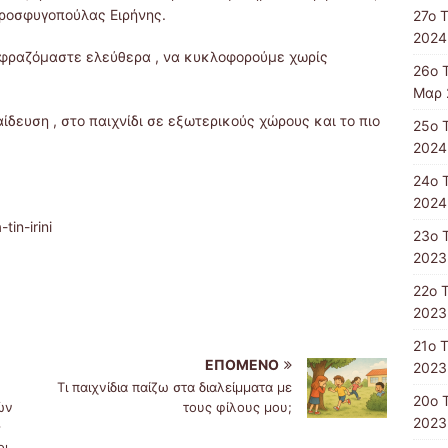
προσφυγοπούλας Ειρήνης.
27ο 
2024
κφραζόμαστε ελεύθερα , να κυκλοφορούμε χωρίς
26ο 
Μαρ 
δευση , στο παιχνίδι σε εξωτερικούς χώρους και το πιο
25ο 
2024
24ο 
2024
tin-irini
23ο 
2023
22ο 
2023
21ο 
ΕΠΌΜΕΝΟ
2023
Τι παιχνίδια παίζω στα διαλείμματα με
20ο 
ών
τους φίλους μου;
2023
ς
οι