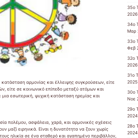
35ο 
2026
34ο 
Μαρ 
33ο 
Φεβ 
32ο 
2026
31ο 
2025
ς, κατάσταση αρμονίας και έλλειψης συγκρούσεων, είτε
ών, είτε σε κοινωνικό επίπεδο μεταξύ ατόμων και
30ο 
ε μια εσωτερική, ψυχική κατάσταση ηρεμίας και
Νοε 
29ο 
2024
ουσία πολέμου, ασφάλεια, χαρά, και αρμονικές σχέσεις
28ο 
ζουν μαζί ειρηνικά. Είναι η δυνατότητα να ζουν χωρίς
2024
τους ηλικία σε ένα σταθερό και αγαπημένο περιβάλλον,