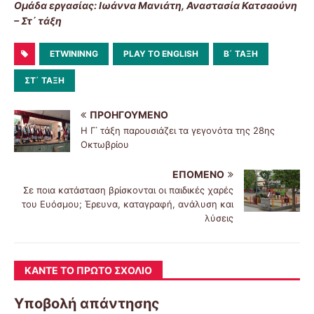
Ομάδα εργασίας: Ιωάννα Μανιάτη, Αναστασία Κατσαούνη
– Στ΄ τάξη
ETWININNG
PLAY TO ENGLISH
Β΄ ΤΆΞΗ
ΣΤ΄ ΤΆΞΗ
ΠΡΟΗΓΟΎΜΕΝΟ
Η Γ΄ τάξη παρουσιάζει τα γεγονότα της 28ης
Οκτωβρίου
ΕΠΌΜΕΝΟ
Σε ποια κατάσταση βρίσκονται οι παιδικές χαρές
του Ευόσμου; Έρευνα, καταγραφή, ανάλυση και
λύσεις
ΚΆΝΤΕ ΤΟ ΠΡΏΤΟ ΣΧΌΛΙΟ
Υποβολή απάντησης