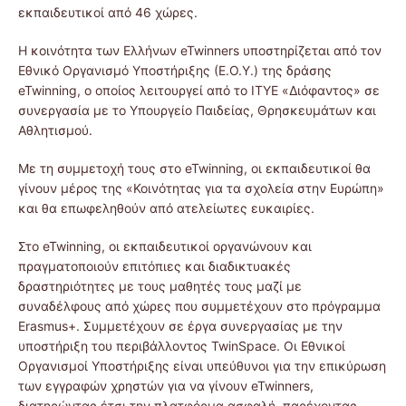
εκπαιδευτικοί από 46 χώρες.
Η κοινότητα των Ελλήνων eTwinners υποστηρίζεται από τον
Εθνικό Οργανισμό Υποστήριξης (Ε.Ο.Υ.) της δράσης
eTwinning, ο οποίος λειτουργεί από το ΙΤΥΕ «Διόφαντος» σε
συνεργασία με το Υπουργείο Παιδείας, Θρησκευμάτων και
Αθλητισμού.
Με τη συμμετοχή τους στο eTwinning, οι εκπαιδευτικοί θα
γίνουν μέρος της «Κοινότητας για τα σχολεία στην Ευρώπη»
και θα επωφεληθούν από ατελείωτες ευκαιρίες.
Στο eTwinning, οι εκπαιδευτικοί οργανώνουν και
πραγματοποιούν επιτόπιες και διαδικτυακές
δραστηριότητες με τους μαθητές τους μαζί με
συναδέλφους από χώρες που συμμετέχουν στο πρόγραμμα
Erasmus+. Συμμετέχουν σε έργα συνεργασίας με την
υποστήριξη του περιβάλλοντος TwinSpace. Οι Εθνικοί
Οργανισμοί Υποστήριξης είναι υπεύθυνοι για την επικύρωση
των εγγραφών χρηστών για να γίνουν eTwinners,
διατηρώντας έτσι την πλατφόρμα ασφαλή, παρέχοντας