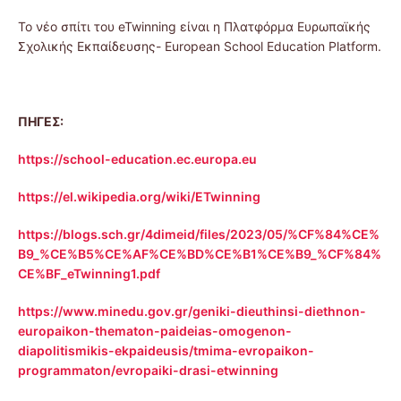
To νέο σπίτι του eTwinning είναι η Πλατφόρμα Ευρωπαϊκής
Σχολικής Εκπαίδευσης- European School Education Platform.
ΠΗΓΕΣ:
https://school-education.ec.europa.eu
https://el.wikipedia.org/wiki/ETwinning
https://blogs.sch.gr/4dimeid/files/2023/05/%CF%84%CE%
B9_%CE%B5%CE%AF%CE%BD%CE%B1%CE%B9_%CF%84%
CE%BF_eTwinning1.pdf
https://www.minedu.gov.gr/geniki-dieuthinsi-diethnon-
europaikon-thematon-paideias-omogenon-
diapolitismikis-ekpaideusis/tmima-evropaikon-
programmaton/evropaiki-drasi-etwinning