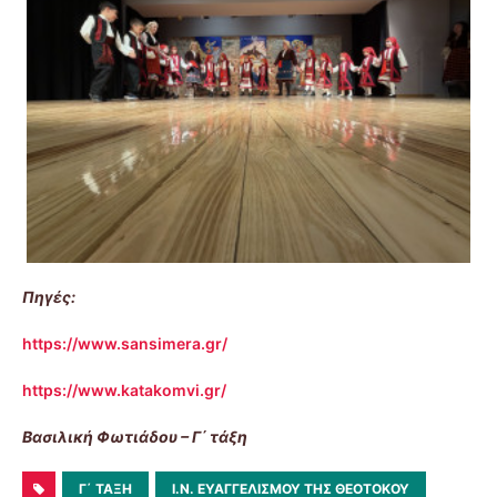
Πηγές:
https://www.sansimera.gr/
https://www.katakomvi.gr/
Βασιλική Φωτιάδου – Γ΄ τάξη
Γ΄ ΤΆΞΗ
Ι.Ν. ΕΥΑΓΓΕΛΙΣΜΟΎ ΤΗΣ ΘΕΟΤΌΚΟΥ