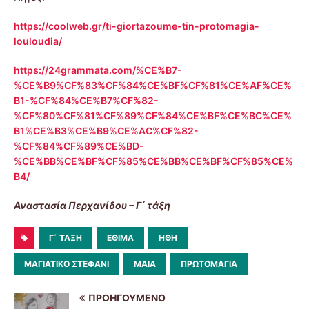
https://coolweb.gr/ti-giortazoume-tin-protomagia-
louloudia/
https://24grammata.com/%CE%B7-
%CE%B9%CF%83%CF%84%CE%BF%CF%81%CE%AF%CE%
B1-%CF%84%CE%B7%CF%82-
%CF%80%CF%81%CF%89%CF%84%CE%BF%CE%BC%CE%
B1%CE%B3%CE%B9%CE%AC%CF%82-
%CF%84%CF%89%CE%BD-
%CE%BB%CE%BF%CF%85%CE%BB%CE%BF%CF%85%CE%
B4/
Αναστασία Περχανίδου – Γ΄ τάξη
Γ΄ ΤΆΞΗ
ΈΘΙΜΑ
ΉΘΗ
ΜΑΓΙΆΤΙΚΟ ΣΤΕΦΆΝΙ
ΜΑΊΑ
ΠΡΩΤΟΜΑΓΙΆ
ΠΡΟΗΓΟΎΜΕΝΟ