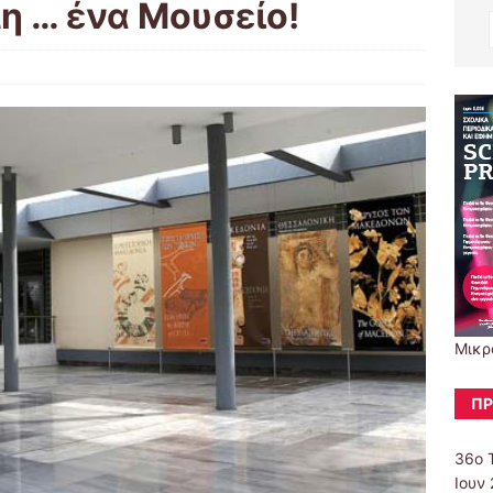
η … ένα Μουσείο!
Μικρ
ΠΡ
36ο 
Ιουν 