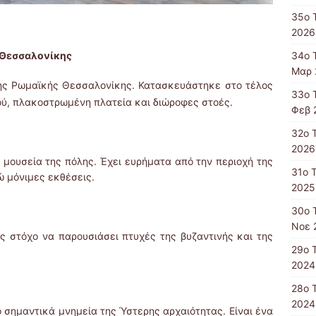
35ο 
2026
34ο 
 Θεσσαλονίκης
Μαρ 
της Ρωμαϊκής Θεσσαλονίκης. Κατασκευάστηκε στο τέλος
33ο 
ρού, πλακοστρωμένη πλατεία και διώροφες στοές.
Φεβ 
32ο 
2026
α μουσεία της πόλης. Έχει ευρήματα από την περιοχή της
31ο 
 μόνιμες εκθέσεις.
2025
30ο 
Νοε 
ς στόχο να παρουσιάσει πτυχές της βυζαντινής και της
29ο 
2024
28ο 
2024
ο σημαντικά μνημεία της Ύστερης αρχαιότητας. Είναι ένα