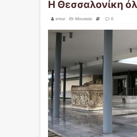
Η Θεσσαλονίκη όλ
xrissi
Μουσεία
0