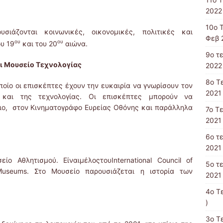
2022 
10o 
ιάζονται κοινωνικές, οικονομικές, πολιτικές και
Φεβ 
ου
ου
υ 19
και του 20
αιώνα.
9o τ
ι Μουσείο Τεχνολογίας
2022 
8o T
ποίο οι επισκέπτες έχουν την ευκαιρία να γνωρίσουν τον
2021 
ς και της τεχνολογίας. Οι επισκέπτες μπορούν να
ο, στον Κινηματογράφο Ευρείας Οθόνης και παράλληλα
7o Τ
2021 
6ο τ
2021 
ο Αθλητισμού. ΕίναιμέλοςτουInternational Council of
5ο τ
 Museums. Στο Μουσείο παρουσιάζεται η ιστορία των
2021 
4o T
)
3ο Τ