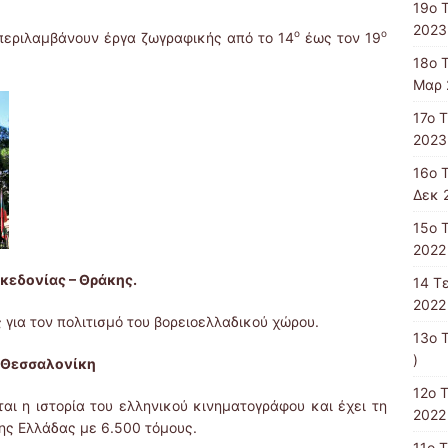
19ο 
2023
ο
ο
περιλαμβάνουν έργα ζωγραφικής από το 14
έως τον 19
18ο 
Μαρ 
17ο 
2023
16ο 
Δεκ 
15o 
2022 
κεδονίας – Θράκης.
14 T
2022 
 για τον πολιτισμό του βορειοελλαδικού χώρου.
13ο 
)
 Θεσσαλονίκη
12ο 
ι η ιστορία του ελληνικού κινηματογράφου και έχει τη
2022 
ης Ελλάδας με 6.500 τόμους.
11o 