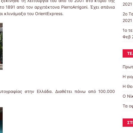
εκίνησε τη λειτουργία του από το 2001 στο κτίριο της
2021 
ο 1891 από τον αρχιτέκτονα PierroArrigoni. Έχει σπάνια
ι κλινάμαξα του OrientExpress.
2o T
2021 
1ο τ
Φεβ 
ΤΕ
Πρωτ
Η γι
Η Θε
φωτογραφίας στην Ελλάδα. Διαθέτει πάνω από 100.000
Ο Νί
Τα ο
ΣΤ