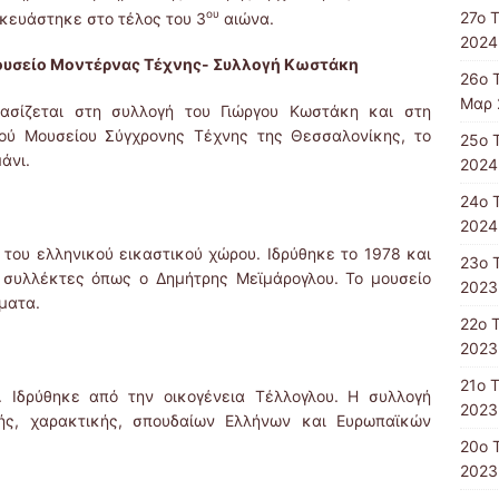
ου
27ο 
κευάστηκε στο τέλος του 3
αιώνα.
2024
ουσείο Μοντέρνας Τέχνης- Συλλογή Κωστάκη
26ο 
Μαρ 
ασίζεται στη συλλογή του Γιώργου Κωστάκη και στη
κού Μουσείου Σύγχρονης Τέχνης της Θεσσαλονίκης, το
25ο 
άνι.
2024
24ο 
2024
του ελληνικού εικαστικού χώρου. Ιδρύθηκε το 1978 και
23ο 
 συλλέκτες όπως ο Δημήτρης Μεϊμάρογλου. Το μουσείο
2023
ματα.
22ο 
2023
21ο 
. Ιδρύθηκε από την οικογένεια Τέλλογλου. Η συλλογή
2023
κής, χαρακτικής, σπουδαίων Ελλήνων και Ευρωπαϊκών
20ο 
2023