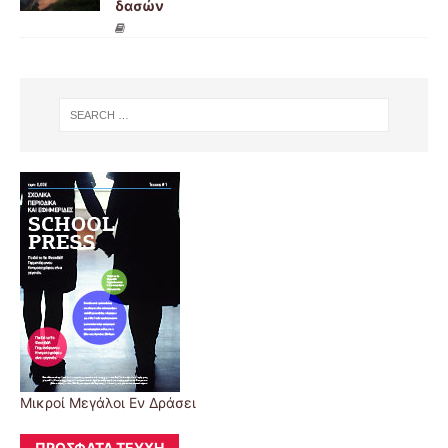
δασών
Μικροί Μεγάλοι Εν Δράσει
ΠΡΌΣΦΑΤΑ ΤΕΎΧΗ