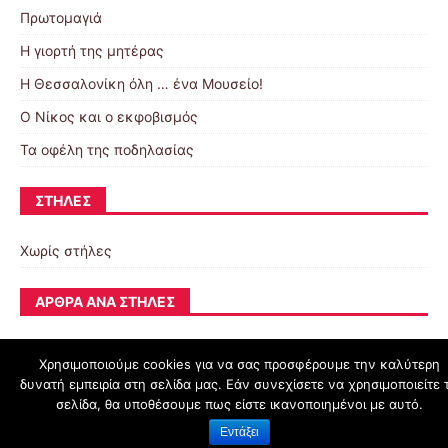
Πρωτομαγιά
Η γιορτή της μητέρας
Η Θεσσαλονίκη όλη … ένα Μουσείο!
Ο Νίκος και ο εκφοβισμός
Τα οφέλη της ποδηλασίας
ΣΤΉΛΕΣ
Χωρίς στήλες
ΆΡΘΡΑ ΑΝΆ ΣΤΉΛΕΣ
Χρησιμοποιούμε cookies για να σας προσφέρουμε την καλύτερη
δυνατή εμπειρία στη σελίδα μας. Εάν συνεχίσετε να χρησιμοποιείτε 
schoolpress.sch.gr
σελίδα, θα υποθέσουμε πως είστε ικανοποιημένοι με αυτό.
Εντάξει
Όροι Χρήσης schoolpress.sch.gr
|
Δήλωση προσβασιμότητας