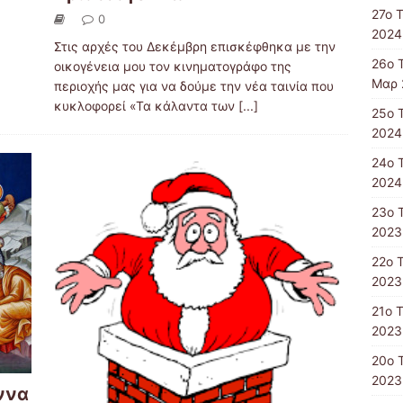
27ο 
0
2024
Στις αρχές του Δεκέμβρη επισκέφθηκα με την
26ο 
οικογένεια μου τον κινηματογράφο της
Μαρ 
περιοχής μας για να δούμε την νέα ταινία που
κυκλοφορεί «Τα κάλαντα των
[...]
25ο 
2024
24ο 
2024
23ο 
2023
22ο 
2023
21ο 
2023
20ο 
2023
ννα