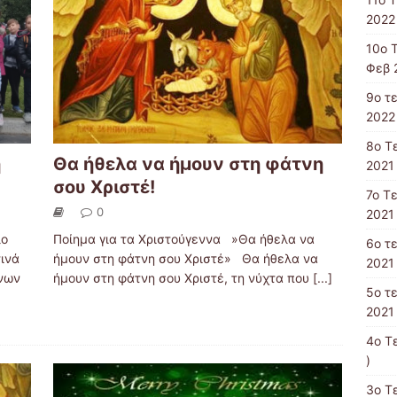
2022 
10o 
Φεβ 
9o τ
2022 
8o T
η
Θα ήθελα να ήμουν στη φάτνη
2021 
σου Χριστέ!
7o Τ
0
2021 
λο
Ποίημα για τα Χριστούγεννα »Θα ήθελα να
6ο τ
τινά
ήμουν στη φάτνη σου Χριστέ» Θα ήθελα να
2021 
ννων
ήμουν στη φάτνη σου Χριστέ, τη νύχτα που
[...]
5ο τ
2021 
4o T
)
3ο Τ