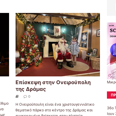
Επίσκεψη στην Ονειρούπολη
Μικρ
της Δράμας
ΠΡ
0
έθιμο
Η Ονειρούπουλη είναι ένα χριστουγεννιάτικο
36ο 
να
θεματικό πάρκο στο κέντρο της Δράμας και
Ιουν 
ίως
συγκεκριμένη βρίσκεται στην πλατεία