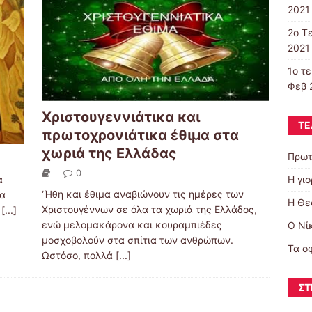
2021 
2o T
2021 
1ο τ
Φεβ 
Χριστουγεννιάτικα και
ΤΕ
πρωτοχρονιάτικα έθιμα στα
χωριά της Ελλάδας
Πρωτ
0
Η γι
α
‘Ήθη και έθιμα αναβιώνουν τις ημέρες των
να
Η Θε
Χριστουγέννων σε όλα τα χωριά της Ελλάδος,
υ
[...]
ενώ μελομακάρονα και κουραμπιέδες
Ο Νί
μοσχοβολούν στα σπίτια των ανθρώπων.
Τα ο
Ωστόσο, πολλά
[...]
ΣΤ