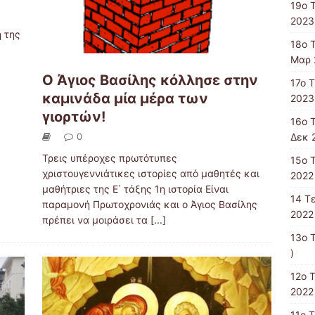
19ο 
2023
ή της
18ο 
Μαρ 
Ο Άγιος Βασίλης κόλλησε στην
17ο 
καμινάδα μία μέρα των
2023
γιορτών!
16ο 
Δεκ 
0
Τρεις υπέροχες πρωτότυπες
15o 
χριστουγεννιάτικες ιστορίες από μαθητές και
2022 
μαθήτριες της Ε΄ τάξης 1η ιστορία Είναι
14 T
παραμονή Πρωτοχρονιάς και ο Άγιος Βασίλης
2022 
πρέπει να μοιράσει τα
[...]
13ο 
)
12ο 
2022 
11o 