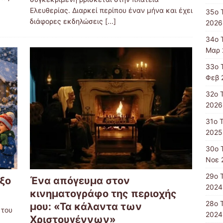
Ελευθερίας. Διαρκεί περίπου έναν μήνα και έχει
35ο 
διάφορες εκδηλώσεις
[...]
2026
34ο 
Μαρ 
33ο 
Φεβ 
32ο 
2026
31ο 
2025
30ο 
Νοε 
29ο 
ξο
Ένα απόγευμα στον
2024
κινηματογράφο της περιοχής
28ο 
μου: «Τα κάλαντα των
 του
2024
Χριστουγέννων»