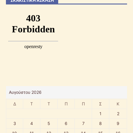
ΣΚΑΚΙΣΤΙΚΉ ΆΣΚΗΣΗ
Αυγούστου 2026
Δ
Τ
Τ
Π
Π
Σ
Κ
1
2
3
4
5
6
7
8
9