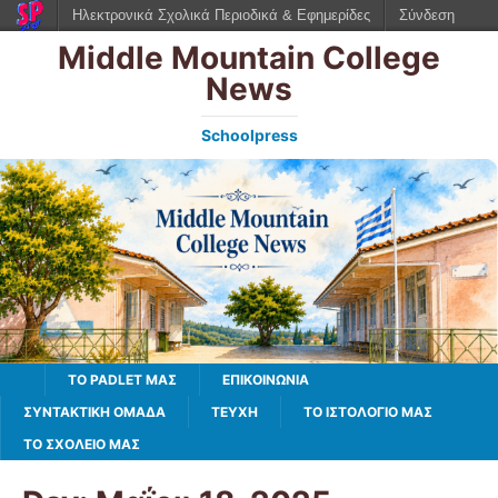
Ηλεκτρονικά Σχολικά Περιοδικά & Εφημερίδες
Σύνδεση
Middle Mountain College
News
Schoolpress
TO PADLET ΜΑΣ
ΕΠΙΚΟΙΝΩΝΙΑ
ΣΥΝΤΑΚΤΙΚΗ ΟΜΑΔΑ
ΤΕΥΧΗ
ΤΟ ΙΣΤΟΛΌΓΙΌ ΜΑΣ
ΤΟ ΣΧΟΛΕΙΟ ΜΑΣ