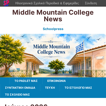
Ηλεκτρονικά Σχολικά Περιοδικά & Εφημερίδες
Σύνδεση
Middle Mountain College
News
Schoolpress
TO PADLET ΜΑΣ
ΕΠΙΚΟΙΝΩΝΙΑ
ΣΥΝΤΑΚΤΙΚΗ ΟΜΑΔΑ
ΤΕΥΧΗ
ΤΟ ΙΣΤΟΛΌΓΙΌ ΜΑΣ
ΤΟ ΣΧΟΛΕΙΟ ΜΑΣ