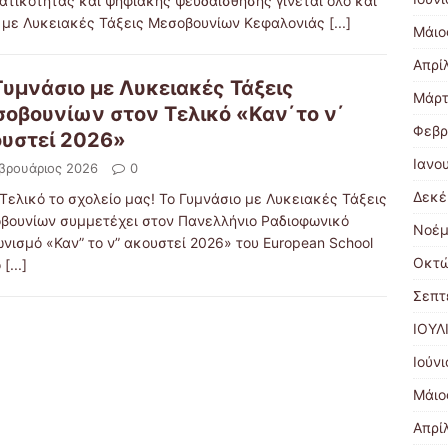
ατικότητας και ψηφιακής ψευδαίσθησης γίνεται όλο και
ου με Λυκειακές Τάξεις Μεσοβουνίων Κεφαλονιάς
[...]
Μάιο
Απρί
Γυμνάσιο με Λυκειακές Τάξεις
Μάρτ
οβουνίων στον Τελικό «Καν΄το ν΄
Φεβρ
υστεί 2026»
Ιανο
βρουάριος 2026
0
Δεκέ
Τελικό το σχολείο μας! Το Γυμνάσιο με Λυκειακές Τάξεις
βουνίων συμμετέχει στον Πανελλήνιο Ραδιοφωνικό
Νοέμ
νισμό «Καν” το ν” ακουστεί 2026» του European School
Οκτώ
o
[...]
Σεπτ
ΙΟΥΛ
Ιούν
Μάιο
Απρί