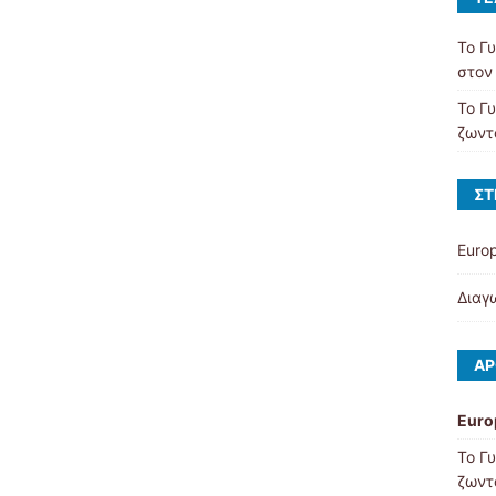
Το Γ
στον
Το Γ
ζωντ
ΣΤ
Euro
Διαγ
ΆΡ
Euro
Το Γ
ζωντ