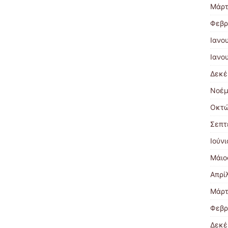
Μάρτ
Φεβρ
Ιανο
Ιανο
Δεκέ
Νοέμ
Οκτώ
Σεπτ
Ιούν
Μάιο
Απρί
Μάρτ
Φεβρ
Δεκέ