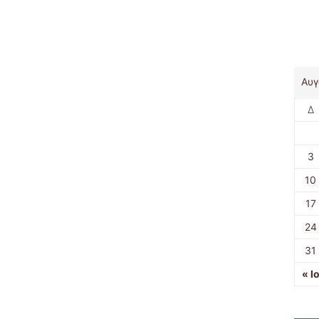
Αυγ
Δ
3
10
17
24
31
« Ι