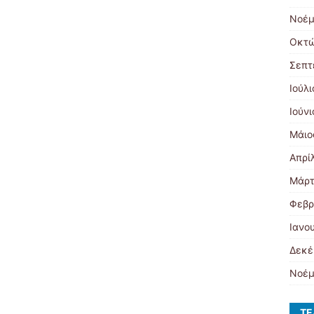
Νοέμ
Οκτώ
Σεπτ
Ιούλ
Ιούν
Μάιο
Απρί
Μάρτ
Φεβρ
Ιανο
Δεκέ
Νοέμ
ΤΕ