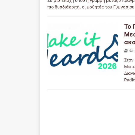
Σε μια εποχή όπου η γραμμή μεταξύ πραγμ
πιο δυσδιάκριτη, οι μαθητές του Γυμνασί
Το 
Μεσ
ακο
Φε
Στον 
Μεσο
Διαγω
Radi