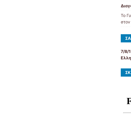
Διαγ
Το Γ
στον
ΣΑ
7/8/
Ελλη
ΣΚ