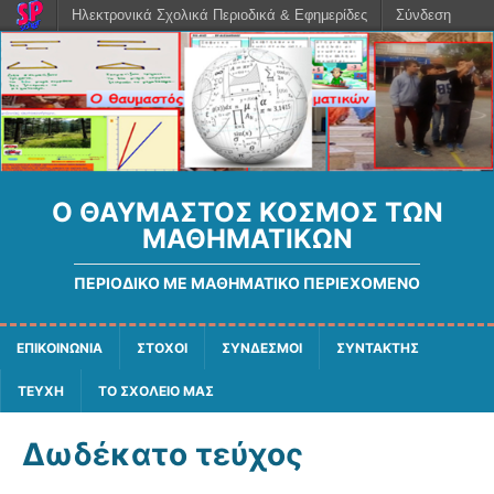
Ηλεκτρονικά Σχολικά Περιοδικά & Εφημερίδες
Σύνδεση
Ο ΘΑΥΜΑΣΤΌΣ ΚΌΣΜΟΣ ΤΩΝ
ΜΑΘΗΜΑΤΙΚΏΝ
ΠΕΡΙΟΔΙΚΌ ΜΕ ΜΑΘΗΜΑΤΙΚΌ ΠΕΡΙΕΧΌΜΕΝΟ
ΕΠΙΚΟΙΝΩΝΙΑ
ΣΤΟΧΟΙ
ΣΥΝΔΕΣΜΟΙ
ΣΥΝΤΑΚΤΗΣ
ΤΕΥΧΗ
ΤΟ ΣΧΟΛΕΙΟ ΜΑΣ
Δωδέκατο τεύχος