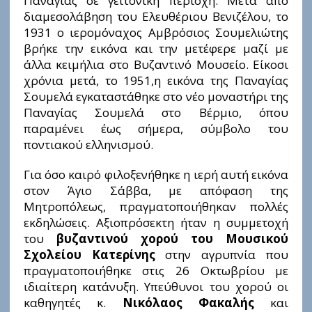
Παναγίας σε γειτονική περιοχή. Μετά από
διαμεσολάβηση του Ελευθέριου Βενιζέλου, το
1931 ο ιερομόναχος Αμβρόσιος Σουμελιώτης
βρήκε την εικόνα και την μετέφερε μαζί με
άλλα κειμήλια στο Βυζαντινό Μουσείο. Είκοσι
χρόνια μετά, το 1951,η εικόνα της Παναγίας
Σουμελά εγκαταστάθηκε στο νέο μοναστήρι της
Παναγίας Σουμελά στο Βέρμιο, όπου
παραμένει έως σήμερα, σύμβολο του
ποντιακού ελληνισμού.
Για όσο καιρό φιλοξενήθηκε η ιερή αυτή εικόνα
στον Άγιο Σάββα, με απόφαση της
Μητροπόλεως, πραγματοποιήθηκαν πολλές
εκδηλώσεις. Αξιοπρόσεκτη ήταν η συμμετοχή
του
βυζαντινού χορού του Μουσικού
Σχολείου Κατερίνης
στην αγρυπνία που
πραγματοποιήθηκε στις 26 Οκτωβρίου με
ιδιαίτερη κατάνυξη. Υπεύθυνοι του χορού οι
καθηγητές κ.
Νικόλαος Φακαλής
και