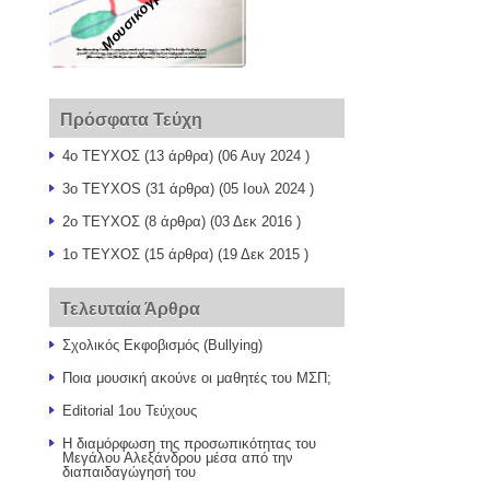
Μουσικογραφίες
Πρόσφατα Τεύχη
4ο ΤΕΥΧΟΣ
(13 άρθρα) (06 Αυγ 2024 )
3o TEYXOS
(31 άρθρα) (05 Ιουλ 2024 )
2ο ΤΕΥΧΟΣ
(8 άρθρα) (03 Δεκ 2016 )
1o TEYXOΣ
(15 άρθρα) (19 Δεκ 2015 )
Τελευταία Άρθρα
Σχολικός Εκφοβισμός (Bullying)
Ποια μουσική ακούνε οι μαθητές του ΜΣΠ;
Editorial 1ου Τεύχους
Η διαμόρφωση της προσωπικότητας του
Μεγάλου Αλεξάνδρου μέσα από την
διαπαιδαγώγησή του