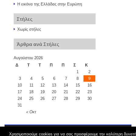
Η εικόνα της Ελλάδας στην Ευρώπη
Στήλες
Χωρίς στήλες
Άρθρα ανά Στήλες
Αυγούστου 2026
Δ
Τ
Τ
Π
Π
Σ
Κ
1
2
3
4
5
6
7
8
9
10
11
12
13
14
15
16
17
18
19
20
21
22
23
24
25
26
27
28
29
30
31
« Οκτ
Χρησιμοποιούμε cookies για να σας προσφέρουμε την καλύτερη δυνατ