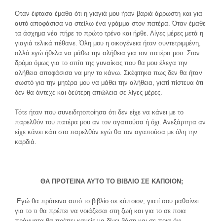
Όταν έφτασα έμαθα ότι η γιαγιά μου ήταν βαριά άρρωστη και για
αυτό αποφάσισα να στείλω ένα γράμμα στον πατέρα. Όταν έμαθε
τα άσχημα νέα πήρε το πρώτο τρένο και ήρθε. Λίγες μέρες μετά η
γιαγιά τελικά πέθανε. Όλη μου η οικογένεια ήταν συντετριμμένη,
αλλά εγώ ήθελα να μάθω την αλήθεια για τον πατέρα μου. Στον
δρόμο όμως για το σπίτι της γυναίκας που θα μου έλεγα την
αλήθεια αποφάσισα να μην το κάνω. Σκέφτηκα πως δεν θα ήταν
σωστό για την μητέρα μου να μάθει την αλήθεια, γιατί πίστευα ότι
δεν θα άντεχε και δεύτερη απώλεια σε λίγες μέρες.
Τότε ήταν που συνειδητοποίησα ότι δεν είχε να κάνει με το
παρελθόν του πατέρα μου αν τον αγαπούσα ή όχι. Ανεξάρτητα αν
είχε κάνει κάτι στο παρελθόν εγώ θα τον αγαπούσα με όλη την
καρδιά.
ΘΑ ΠΡΟΤΕΙΝΑ ΑΥΤΟ ΤΟ ΒΙΒΛΙΟ ΣΕ ΚΑΠΟΙΟΝ;
Εγώ θα πρότεινα αυτό το βιβλίο σε κάποιον, γιατί σου μαθαίνει
για το τι θα πρέπει να νοιάζεσαι στη ζωή και για το σε ποια
πράγματα θα πρέπει κανείς να δίνει βάση και σε ποια όχι.