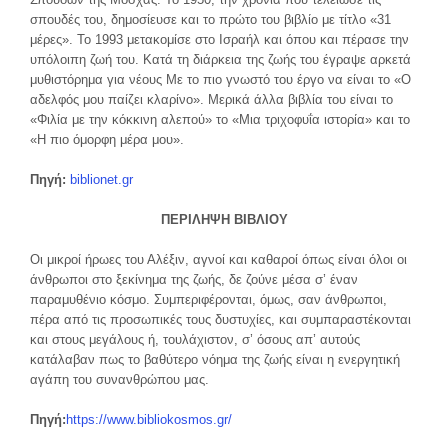
σπουδές του, δημοσίευσε και το πρώτο του βιβλίο με τίτλο «31
μέρες». Το 1993 μετακομίσε στο Ισραήλ και όπου και πέρασε την
υπόλοιπη ζωή του. Κατά τη διάρκεια της ζωής του έγραψε αρκετά
μυθιστόρημα για νέους Με το πιο γνωστό του έργο να είναι το «Ο
αδελφός μου παίζει κλαρίνο». Μερικά άλλα βιβλία του είναι το
«Φιλία με την κόκκινη αλεπού» το «Μια τριχοφυΐα ιστορία» και το
«Η πιο όμορφη μέρα μου».
Πηγή:
biblionet.gr
ΠΕΡΙΛΗΨΗ ΒΙΒΛΙΟΥ
Οι μικροί ήρωες του Αλέξιν, αγνοί και καθαροί όπως είναι όλοι οι
άνθρωποι στο ξεκίνημα της ζωής, δε ζούνε μέσα σ’ έναν
παραμυθένιο κόσμο. Συμπεριφέρονται, όμως, σαν άνθρωποι,
πέρα από τις προσωπικές τους δυστυχίες, και συμπαραστέκονται
και στους μεγάλους ή, τουλάχιστον, σ’ όσους απ’ αυτούς
κατάλαβαν πως το βαθύτερο νόημα της ζωής είναι η ενεργητική
αγάπη του συνανθρώπου μας.
Πηγή:
https://www.bibliokosmos.gr/