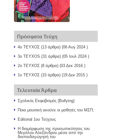
Μουσικογραφίες
Πρόσφατα Τεύχη
4ο ΤΕΥΧΟΣ
(13 άρθρα) (06 Αυγ 2024 )
3o TEYXOS
(31 άρθρα) (05 Ιουλ 2024 )
2ο ΤΕΥΧΟΣ
(8 άρθρα) (03 Δεκ 2016 )
1o TEYXOΣ
(15 άρθρα) (19 Δεκ 2015 )
Τελευταία Άρθρα
Σχολικός Εκφοβισμός (Bullying)
Ποια μουσική ακούνε οι μαθητές του ΜΣΠ;
Editorial 1ου Τεύχους
Η διαμόρφωση της προσωπικότητας του
Μεγάλου Αλεξάνδρου μέσα από την
διαπαιδαγώγησή του