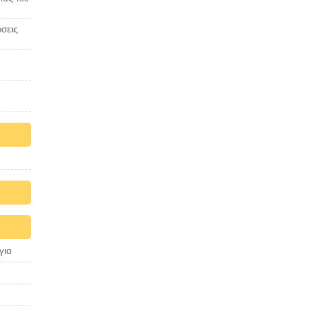
σεις
α
για