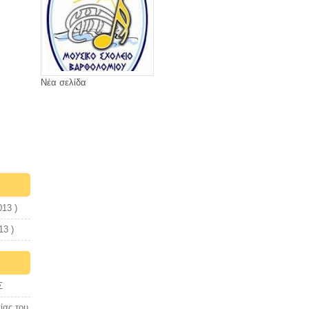
Νέα σελίδα
13 )
13 )
Σ
ίας του