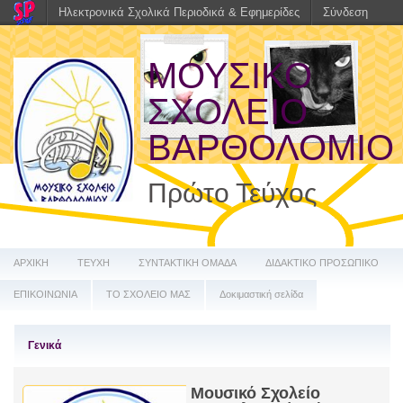
Ηλεκτρονικά Σχολικά Περιοδικά & Εφημερίδες
Σύνδεση
ΜΟΥΣΙΚΟ
ΣΧΟΛΕΙΟ
ΒΑΡΘΟΛΟΜΙΟ
Πρώτο Τεύχος
ΑΡΧΙΚΗ
ΤΕΥΧΗ
ΣΥΝΤΑΚΤΙΚΗ ΟΜΑΔΑ
ΔΙΔΑΚΤΙΚΟ ΠΡΟΣΩΠΙΚΟ
ΕΠΙΚΟΙΝΩΝΙΑ
ΤΟ ΣΧΟΛΕΙΟ ΜΑΣ
Δοκιμαστική σελίδα
Γενικά
Μουσικό Σχολείο