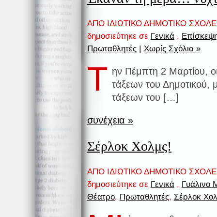
ΑΠΟ ΙΔΙΩΤΙΚΟ ΔΗΜΟΤΙΚΟ ΣΧΟΛ
δημοσιεύτηκε σε
Γενικά
,
Επίσκεψ
Πρωταθλητές
|
Χωρίς Σχόλια »
Τ
ην Πέμπτη 2 Μαρτίου, οι
τάξεων του Δημοτικού, 
τάξεων του […]
συνέχεια »
Σέρλοκ Χολμς!
ΑΠΟ ΙΔΙΩΤΙΚΟ ΔΗΜΟΤΙΚΟ ΣΧΟΛ
δημοσιεύτηκε σε
Γενικά
,
Γυάλινο 
Θέατρο
,
Πρωταθλητές
,
Σέρλοκ Χο