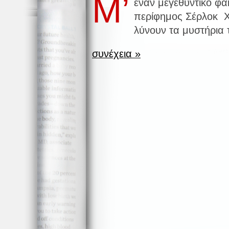
Μ’
έναν μεγεθυντικό φα
περίφημος Σέρλοκ Χο
λύνουν τα μυστήρια 
συνέχεια »