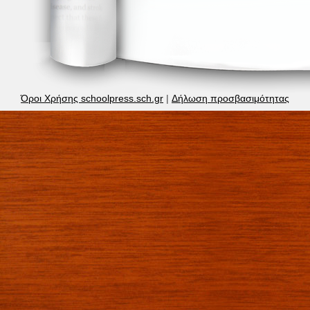
Όροι Χρήσης schoolpress.sch.gr
|
Δήλωση προσβασιμότητας