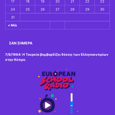
17
18
19
20
21
22
23
24
25
26
27
28
29
30
31
« Μάι
ΣΑΝ ΣΉΜΕΡΑ
7/8/1964: Η Τουρκία βομβαρδίζει θέσεις των Ελληνοκυπρίων
στην Κύπρο.
'