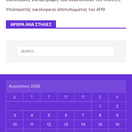
Υπολογιστής οικολογικού αποτυπώματος του ΑΠΘ
ΆΡΘΡΑ ΑΝΆ ΣΤΉΛΕΣ
Αυγούστου 2026
Δ
Τ
Τ
Π
Π
Σ
Κ
1
2
3
4
5
6
7
8
9
10
11
12
13
14
15
16