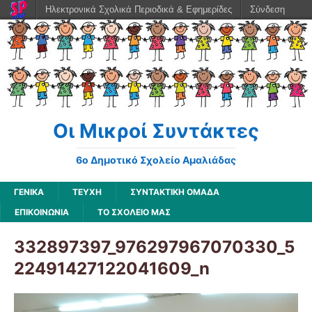
Ηλεκτρονικά Σχολικά Περιοδικά & Εφημερίδες
Σύνδεση
Οι Μικροί Συντάκτες
6ο Δημοτικό Σχολείο Αμαλιάδας
ΓΕΝΙΚΆ
ΤΕΥΧΗ
ΣΥΝΤΑΚΤΙΚΗ ΟΜΑΔΑ
ΕΠΙΚΟΙΝΩΝΙΑ
ΤΟ ΣΧΟΛΕΙΟ ΜΑΣ
332897397_976297967070330_5
22491427122041609_n