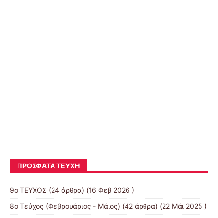
Το καπλάνι της βιτρίνας [ Μαρίνια
Πασσά ] E’2
ΠΡΌΣΦΑΤΑ ΤΕΎΧΗ
9ο ΤΕΥΧΟΣ
(24 άρθρα) (16 Φεβ 2026 )
8o Τεύχος (Φεβρουάριος - Μάιος)
(42 άρθρα) (22 Μάι 2025 )