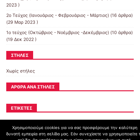
2023 )
2o Τεύχος (Ιανουάριος - Φεβρουάριος - Μάρτιος)
(16 άρθρα)
(29 Μαρ 2023 )
1ο τεύχος (Οκτώβριος - Νοέμβριος -Δεκέμβριος)
(10 άρθρα)
(19 Δεκ 2022 )
ΣΤΉΛΕΣ
Χωρίς στήλες
ΆΡΘΡΑ ΑΝΆ ΣΤΉΛΕΣ
ΕΤΙΚΈΤΕΣ
Χρησιμοποιούμε cookies για να σας προσφέρουμε την καλύτερη
δυνατή εμπειρία στη σελίδα μας. Εάν συνεχίσετε να χρησιμοποιείτε 
schoolpress.sch.gr