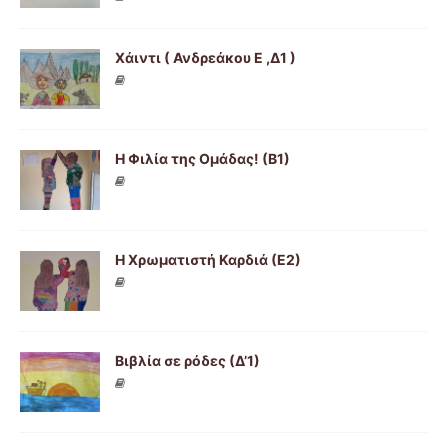
Χάιντι ( Ανδρεάκου Ε ,Δ1 )
H Φιλία της Ομάδας! (Β1)
Η Χρωματιστή Καρδιά (Ε2)
Βιβλία σε ρόδες (Δ’1)