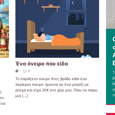
Ένα όνειρο που είδα
0
Τ
β
Το παράξενο όνειρο Χτες βράδυ είδα ένα
β
περίεργο όνειρο: ήμουνα σε ένα μαγαζί με
γ
ρούχα και είχα 20€ στο χέρι μου. Πάω να πάρω
ύ
τ
μια
[...]
το
ένα