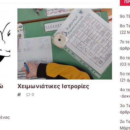
ΠΡ
9ο Τ
8o Τ
(22 Μ
7o τ
άρθρα
6ο τ
(03 Ι
5ο τ
(21 ά
θώ
Χειμωνιάτικες Ιστρορίες
4o τ
0
-Δεκ
3o Τε
άρθρα
 ένας
2o Τ
α
Μάρτ