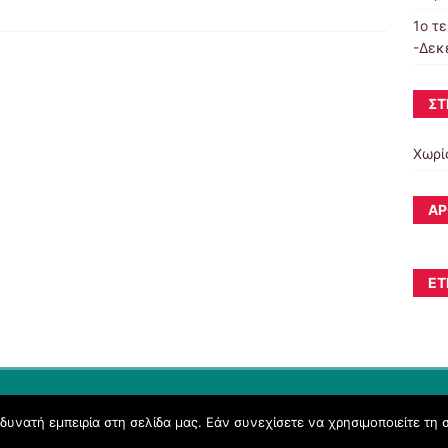
1ο τ
-Δεκ
ΣΤ
Χωρί
ΆΡ
ΕΤ
υνατή εμπειρία στη σελίδα μας. Εάν συνεχίσετε να χρησιμοποιείτε τη 
Όροι Χρήσης schoolpress.sch.gr
|
Δήλωση προσβασιμότητας