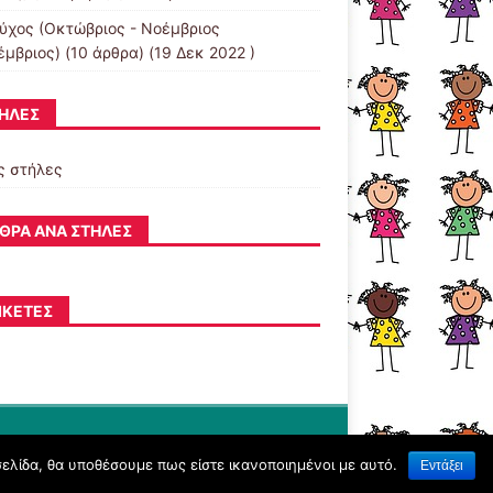
εύχος (Οκτώβριος - Νοέμβριος
έμβριος)
(10 άρθρα) (19 Δεκ 2022 )
ΉΛΕΣ
ς στήλες
ΘΡΑ ΑΝΆ ΣΤΉΛΕΣ
ΙΚΈΤΕΣ
σελίδα, θα υποθέσουμε πως είστε ικανοποιημένοι με αυτό.
Εντάξει