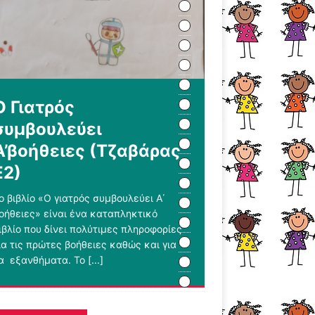
Ο Γιατρός
συμβουλεύει
Α’βοήθειες (Τζαβάρας
Ε2)
ο βιβλίο «Ο γιατρός συμβουλεύει Α΄
οήθειες» είναι ένα καταπληκτικό
ιβλίο που δίνει πολύτιμες πληροφορίες
ια τις πρώτες βοήθειες καθώς και για
α εξανθήματα. Το
[...]