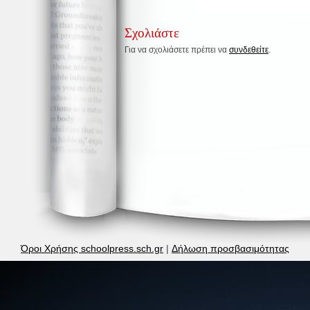
Σχολιάστε
Για να σχολιάσετε πρέπει να
συνδεθείτε
.
Όροι Χρήσης schoolpress.sch.gr
|
Δήλωση προσβασιμότητας