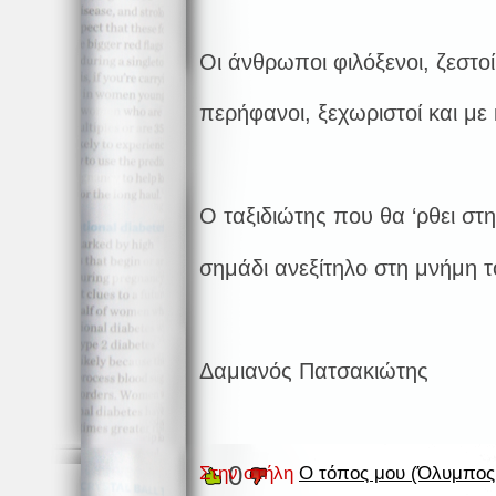
Οι άνθρωποι φιλόξενοι, ζεστοί
περήφανοι, ξεχωριστοί και με
Ο ταξιδιώτης που θα ‘ρθει στ
σημάδι ανεξίτηλο στη μνήμη τ
Δαμιανός Πατσακιώτης
0
Στην στήλη
Ο τόπος μου (Όλυμπος