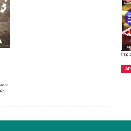
Περι
ΆΡ
έλος
νών