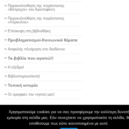
Παρακολούθηση της παράστασης
«Βάτραχοι» του Αριστοφάνη
Παρακολούθηση της παράστασης
«Λύραυλος»
Επίσκεψη στη βιβλιοθήκη
Προβληματισμοί-Κοινωνικά θέματα
Ασφαλής πλοήγηση στο διαδίκτυο
Τα βιβλία που αγαπώ!!
Η εξέδρα!
Βιβλιοπαρουσίαση!
Τοπική ιστορία
Οι ομορφιές του νησιού μας!
Χρησιμοποιούμε cookies για να σας προσφέρουμε την καλύτερη δυνατ
εμπειρία στη σελίδα μας. Εάν συνεχίσετε να χρησιμοποιείτε τη σελίδα, θ
© 2026
Παιχνίδια λόγου
υποθέσουμε πως είστε ικανοποιημένοι με αυτό.