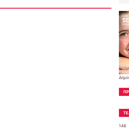
Δημο
ΠΡ
ΤΕ
148