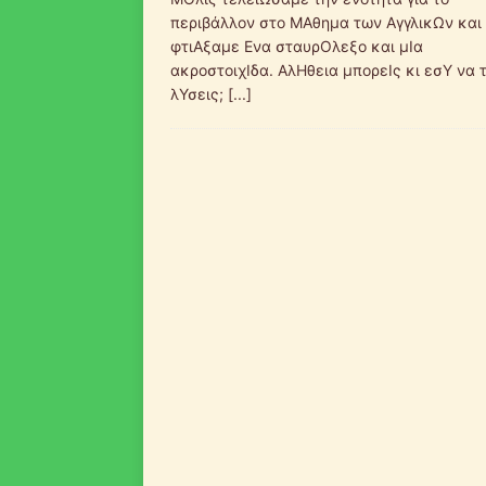
περιβάλλον στο ΜΑθημα των ΑγγλικΩν και
φτιΑξαμε Ενα σταυρΟλεξο και μΙα
ακροστοιχΙδα. ΑλΗθεια μπορεΙς κι εσΥ να 
λΥσεις;
[...]