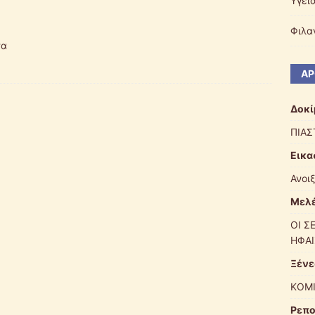
Υγεί
Φιλα
τα
ΆΡ
Δοκί
ΠΙΑΣ
Εικα
Ανοι
Μελέ
ΟΙ Σ
ΗΦΑΙ
Ξένε
ΚΟΜΙ
Ρεπο