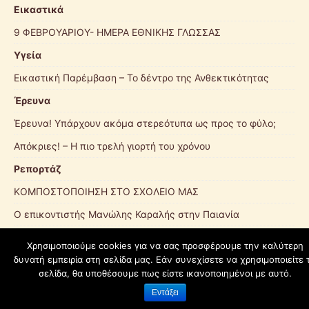
Εικαστικά
9 ΦΕΒΡΟΥΑΡΙΟΥ- ΗΜΕΡΑ ΕΘΝΙΚΗΣ ΓΛΩΣΣΑΣ
Υγεία
Εικαστική Παρέμβαση – Το δέντρο της Ανθεκτικότητας
Έρευνα
Έρευνα! Υπάρχουν ακόμα στερεότυπα ως προς το φύλο;
Απόκριες! – Η πιο τρελή γιορτή του χρόνου
Ρεπορτάζ
ΚΟΜΠΟΣΤΟΠΟΙΗΣΗ ΣΤΟ ΣΧΟΛΕΙΟ ΜΑΣ
O επικοντιστής Μανώλης Καραλής στην Παιανία
Χρησιμοποιούμε cookies για να σας προσφέρουμε την καλύτερη
δυνατή εμπειρία στη σελίδα μας. Εάν συνεχίσετε να χρησιμοποιείτε 
schoolpress.sch.gr
σελίδα, θα υποθέσουμε πως είστε ικανοποιημένοι με αυτό.
Εντάξει
Όροι Χρήσης schoolpress.sch.gr
|
Δήλωση προσβασιμότητας