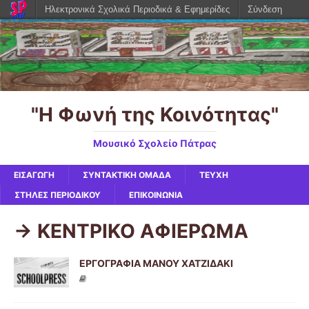
Ηλεκτρονικά Σχολικά Περιοδικά & Εφημερίδες
Σύνδεση
"Η Φωνή της Κοινότητας"
Μουσικό Σχολείο Πάτρας
ΕΙΣΑΓΩΓΗ
ΣΥΝΤΑΚΤΙΚΗ ΟΜΑΔΑ
ΤΕΥΧΗ
ΣΤΗΛΕΣ ΠΕΡΙΟΔΙΚΟΥ
ΕΠΙΚΟΙΝΩΝΙΑ
-> ΚΕΝΤΡΙΚΟ ΑΦΙΕΡΩΜΑ
ΕΡΓΟΓΡΑΦΙΑ ΜΑΝΟΥ ΧΑΤΖΙΔΑΚΙ