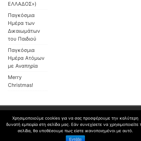
ΕΛΛΑΔΟΣ»)
Παγκόσμια
Ημέρα των
Δικαιωμάτων
του Παιδιού
Παγκόσμια
Ημέρα Ατόμων
με Αναπηρία
Merry
Christmas!
schoolpress.sch.gr
Χρησιμοποιούμε cookies για να σας προσφέρουμε την καλύτερη
δυνατή εμπειρία στη σελίδα μας. Εάν συνεχίσετε να χρησιμοποιείτε 
σελίδα, θα υποθέσουμε πως είστε ικανοποιημένοι με αυτό.
Όροι Χρήσης schoolpress.sch.gr
|
Δήλωση
Εντάξει