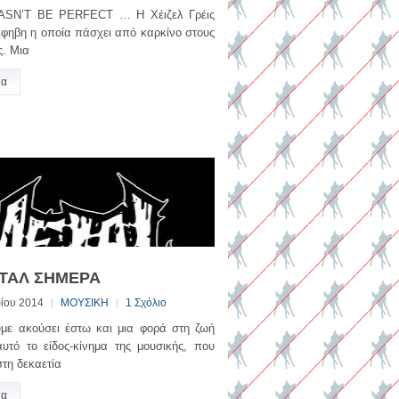
SN’T BE PERFECT … Η Χέιζελ Γρέις
 έφηβη η οποία πάσχει από καρκίνο στους
ς. Μια
ια
ΤΑΛ ΣΗΜΕΡΑ
ίου 2014
ΜΟΥΣΙΚΗ
1 Σχόλιο
υμε ακούσει έστω και μια φορά στη ζωή
υτό το είδος-κίνημα της μουσικής, που
στη δεκαετία
ια