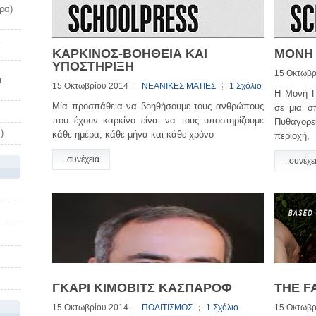
ρα)
λ
ΚΑΡΚΙΝΟΣ-ΒΟΗΘΕΙΑ ΚΑΙ
ΜΟΝΗ 
ΥΠΟΣΤΗΡΙΞΗ
15 Οκτωβρ
ι
15 Οκτωβρίου 2014
ΝΕΑΝΙΚΕΣ ΜΑΤΙΕΣ
1 Σχόλιο
Η Μονή Π
Μία προσπάθεια να βοηθήσουμε τους ανθρώπους
σε μια σπ
που έχουν καρκίνο είναι να τους υποστηρίζουμε
Πυθαγορε
)
κάθε ημέρα, κάθε μήνα και κάθε χρόνο
περιοχή,
..συνέχεια
..συνέχε
ΓΚΑΡΙ ΚΙΜΟΒΙΤΣ ΚΑΣΠΑΡΟΦ
THE F
15 Οκτωβρίου 2014
ΠΟΛΙΤΙΣΜΟΣ
1 Σχόλιο
15 Οκτωβρ