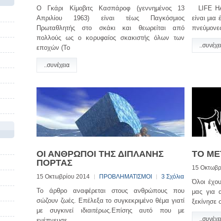
Ο Γκάρι Κίμοβιτς Κασπάροφ (γεννημένος 13
LIFE HA
Απριλίου 1963) είναι τέως Παγκόσμιος
είναι μια
Πρωταθλητής στο σκάκι και θεωρείται από
πνεύμονε
πολλούς ως ο κορυφαίος σκακιστής όλων των
..συνέχε
εποχών (To
..συνέχεια
ΟΙ ΑΝΘΡΩΠΟΙ ΤΗΣ ΔΙΠΛΑΝΗΣ
ΤΟ ΜΕ
ΠΟΡΤΑΣ
15 Οκτωβρ
15 Οκτωβρίου 2014
ΠΡΟΒΛΗΜΑΤΙΣΜΟΙ
3 Σχόλια
Όλοι έχο
Το άρθρο αναφέρεται στους ανθρώπους που
μας για α
σώζουν ζωές. Επέλεξα το συγκεκριμένο θέμα γιατί
ξεκίνησε 
με συγκινεί ιδιαιτέρως.Επίσης αυτό που με
..συνέχε
ενέπνευσε