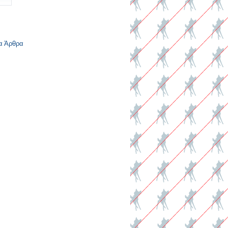
α Άρθρα