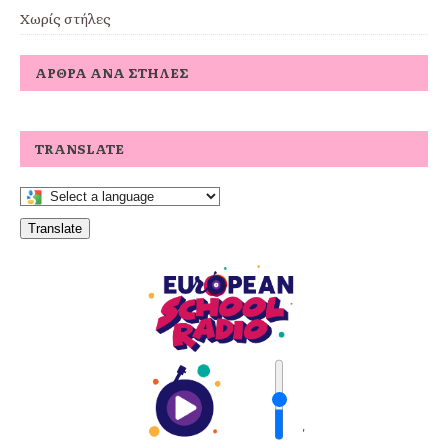
Χωρίς στήλες
ΆΡΘΡΑ ΑΝΆ ΣΤΉΛΕΣ
TRANSLATE
Translate
'