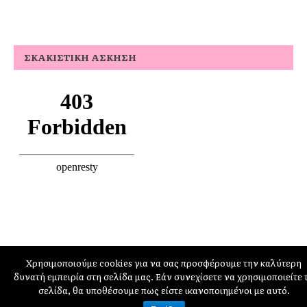
ΣΚΑΚΙΣΤΙΚΉ ΆΣΚΗΣΗ
Χρησιμοποιούμε cookies για να σας προσφέρουμε την καλύτερη
δυνατή εμπειρία στη σελίδα μας. Εάν συνεχίσετε να χρησιμοποιείτε 
schoolpress.sch.gr
σελίδα, θα υποθέσουμε πως είστε ικανοποιημένοι με αυτό.